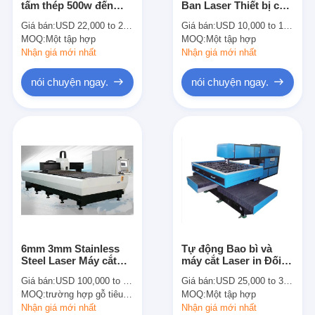
tấm thép 500w đến
Ban Laser Thiết bị cắt
Die cắt Thiết bị
700w cho bảng kim
Version chung 250W
Giá bán:
USD 22,000 to 28,000 per set
Giá bán:
USD 10,000 to 15,000 per set
loại
350W
MOQ:
Máy tự động Bender
Một tập hợp
MOQ:
Một tập hợp
Nhận giá mới nhất
Nhận giá mới nhất
Máy ép công nghiệp
nói chuyện ngay.
nói chuyện ngay.
Sách Making Machine
Máy đóng gói tự động
Máy in tự động
Thiết bị báo bài viết
Thiết bị báo trước
6mm 3mm Stainless
Tự động Bao bì và
Vật tư tiêu hao khác
Steel Laser Máy cắt
máy cắt Laser in Đối
nhanh Cam Đối với
với Die Ban maker
Giá bán:
USD 100,000 to 200,000 per set
Giá bán:
USD 25,000 to 30,000 per set
Quà tặng Craft / ống
Laser Marking Machine
MOQ:
trường hợp gỗ tiêu chuẩn
MOQ:
Một tập hợp
phụ kiện
Nhận giá mới nhất
Nhận giá mới nhất