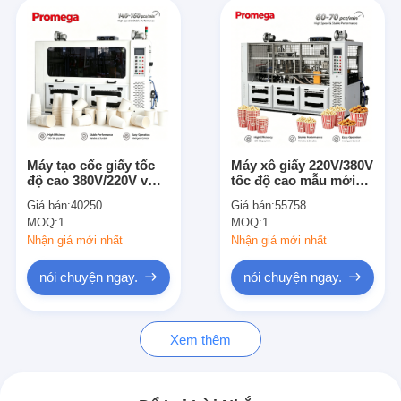
Máy tạo cốc giấy tốc
Máy xô giấy 220V/380V
độ cao 380V/220V với
tốc độ cao mẫu mới
công suất 140-160
với công suất sản xuất
Giá bán:
40250
Giá bán:
55758
chiếc/phút, phủ keo
60-70 chiếc/phút
MOQ:
1
MOQ:
1
PE/PLA/sinh học,
công suất 15000W
Nhận giá mới nhất
Nhận giá mới nhất
nói chuyện ngay.
nói chuyện ngay.
Xem thêm