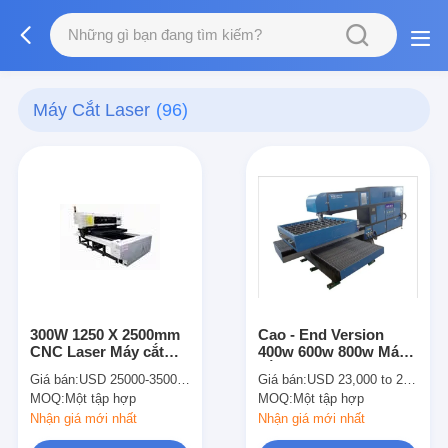
Máy Cắt Laser
(96)
300W 1250 X 2500mm
Cao - End Version
CNC Laser Máy cắt
400w 600w 800w Máy ​​
21mm ván ép
cắt Laser Đối Die Ban
Giá bán:
USD 25000-35000 Per Whole Set
Giá bán:
USD 23,000 to 28,000 per set
maker
MOQ:
Một tập hợp
MOQ:
Một tập hợp
Nhận giá mới nhất
Nhận giá mới nhất