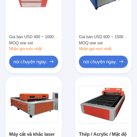
Về chúng tôi
Tham quan nhà máy
Kiểm soát chất lượng
Giá bán:
USD 400 ~ 1000 per set
Giá bán:
USD 600 ~ 1500 per set
MOQ:
one set
MOQ:
one set
Liên hệ chúng tôi
Nhận giá mới nhất
Nhận giá mới nhất
Tin tức
nói chuyện ngay.
nói chuyện ngay.
Các trường hợp
Máy cắt Laser
Thép cắt Rule
Die cắt tiêu hao
Máy cắt và khắc laser
Thép / Acrylic / Mật độ