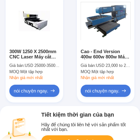
300W 1250 X 2500mm
Cao - End Version
CNC Laser Máy cắt
400w 600w 800w Máy ​​
21mm ván ép
cắt Laser Đối Die Ban
Giá bán:
USD 25000-35000 Per Whole Set
Giá bán:
USD 23,000 to 28,000 per set
maker
MOQ:
Một tập hợp
MOQ:
Một tập hợp
Nhận giá mới nhất
Nhận giá mới nhất
nói chuyện ngay.
nói chuyện ngay.
Tiết kiệm thời gian của bạn
Hãy để chúng tôi liên hệ với sản phẩm tốt
nhất với bạn.