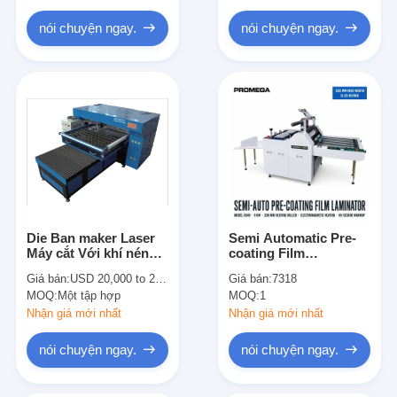
Túi giấy Forming Machine
nói chuyện ngay.
nói chuyện ngay.
Máy đóng gói tự động
Die Ban maker Laser
Semi Automatic Pre-
Máy cắt Với ​​khí nén
coating Film
Splint Và Upper tấm
Laminating Machine
Giá bán:
USD 20,000 to 25,000 per set
Giá bán:
7318
cán Device
1000kg
MOQ:
Một tập hợp
MOQ:
1
3300x1200x1400mm
Nhận giá mới nhất
Nhận giá mới nhất
nói chuyện ngay.
nói chuyện ngay.