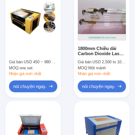
1800mm Chiều dài
Carbon Dioxide Laser
kính ống Đối với máy
Giá bán:
USD 450 ~ 980 per set
Giá bán:
USD 2,500 to 10,000
cắt Laser
MOQ:
one set
MOQ:
Một mảnh
Nhận giá mới nhất
Nhận giá mới nhất
nói chuyện ngay.
nói chuyện ngay.
Nhà
Các sản phẩm
Video