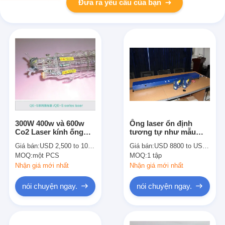
Đưa ra yêu cầu của bạn
300W 400w và 600w
Ống laser ổn định
Co2 Laser kính ống
tương tự như mẫu
1900mm Qe S-Series
GSI 280W CO2 với
Giá bán:
USD 2,500 to 10,000
Giá bán:
USD 8800 to USD 10800
Đối với trong nước
điểm chùm tia tuyệt
MOQ:
một PCS
MOQ:
1 tập
Thiết bị Laser
vời và độ ổn định
Nhận giá mới nhất
Nhận giá mới nhất
nói chuyện ngay.
nói chuyện ngay.