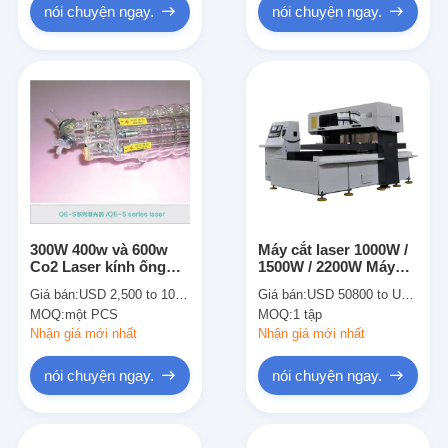
nói chuyện ngay.
nói chuyện ngay.
300W 400w và 600w
Máy cắt laser 1000W /
Co2 Laser kính ống
1500W / 2200W Máy
1900mm Qe S-Series
phát điện nhanh cho
Giá bán:
USD 2,500 to 10,000
Giá bán:
USD 50800 to USD 75800 per set
Đối với trong nước
chế tạo khuôn
MOQ:
một PCS
MOQ:
1 tập
Thiết bị Laser
Nhận giá mới nhất
Nhận giá mới nhất
nói chuyện ngay.
nói chuyện ngay.