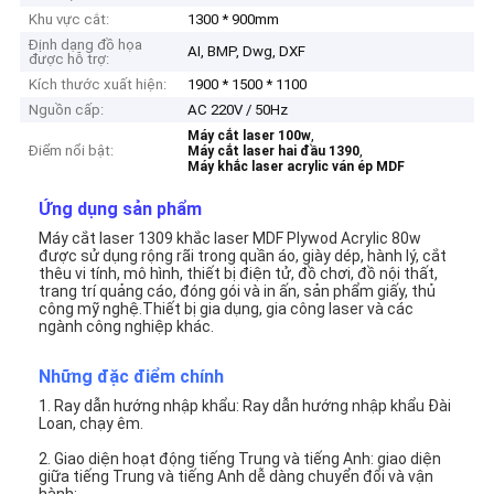
Khu vực cắt:
1300 * 900mm
Định dạng đồ họa
AI, BMP, Dwg, DXF
được hỗ trợ:
Kích thước xuất hiện:
1900 * 1500 * 1100
Nguồn cấp:
AC 220V / 50Hz
,
Máy cắt laser 100w
Điểm nổi bật:
,
Máy cắt laser hai đầu 1390
Máy khắc laser acrylic ván ép MDF
Ứng dụng sản phẩm
Máy cắt laser 1309 khắc laser MDF Plywod Acrylic 80w
được sử dụng rộng rãi trong quần áo, giày dép, hành lý, cắt
thêu vi tính, mô hình, thiết bị điện tử, đồ chơi, đồ nội thất,
trang trí quảng cáo, đóng gói và in ấn, sản phẩm giấy, thủ
công mỹ nghệ.Thiết bị gia dụng, gia công laser và các
ngành công nghiệp khác.
Những đặc điểm chính
1. Ray dẫn hướng nhập khẩu: Ray dẫn hướng nhập khẩu Đài
Loan, chạy êm.
2. Giao diện hoạt động tiếng Trung và tiếng Anh: giao diện
giữa tiếng Trung và tiếng Anh dễ dàng chuyển đổi và vận
hành;