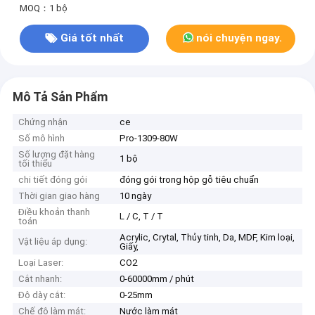
MOQ：1 bộ
Giá tốt nhất
nói chuyện ngay.
Mô Tả Sản Phẩm
Chứng nhận
ce
Số mô hình
Pro-1309-80W
Số lượng đặt hàng
1 bộ
tối thiểu
chi tiết đóng gói
đóng gói trong hộp gỗ tiêu chuẩn
Thời gian giao hàng
10 ngày
Điều khoản thanh
L / C, T / T
toán
Acrylic, Crytal, Thủy tinh, Da, MDF, Kim loại,
Vật liệu áp dụng:
Giấy,
Loại Laser:
CO2
Cắt nhanh:
0-60000mm / phút
Độ dày cắt:
0-25mm
Chế độ làm mát:
Nước làm mát