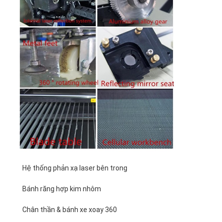
Về chúng tôi
Tham quan nhà máy
Kiểm soát chất lượng
Liên hệ chúng tôi
Tin tức
Các trường hợp
Máy cắt Laser
Hệ thống phản xạ laser bên trong
Thép cắt Rule
Bánh răng hợp kim nhôm
Die cắt tiêu hao
Chân thần & bánh xe xoay 360