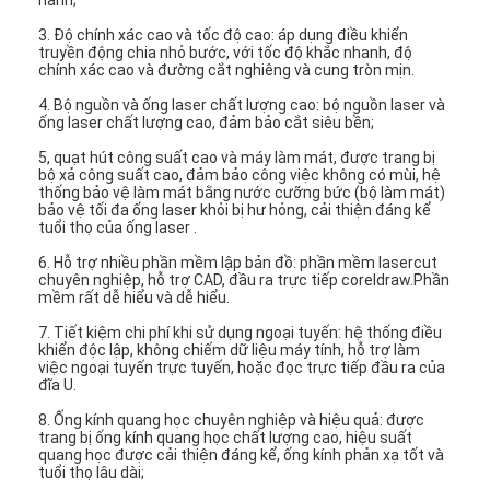
3. Độ chính xác cao và tốc độ cao: áp dụng điều khiển
truyền động chia nhỏ bước, với tốc độ khắc nhanh, độ
chính xác cao và đường cắt nghiêng và cung tròn mịn.
4. Bộ nguồn và ống laser chất lượng cao: bộ nguồn laser và
ống laser chất lượng cao, đảm bảo cắt siêu bền;
5, quạt hút công suất cao và máy làm mát, được trang bị
bộ xả công suất cao, đảm bảo công việc không có mùi, hệ
thống bảo vệ làm mát bằng nước cưỡng bức (bộ làm mát)
bảo vệ tối đa ống laser khỏi bị hư hỏng, cải thiện đáng kể
tuổi thọ của ống laser .
6. Hỗ trợ nhiều phần mềm lập bản đồ: phần mềm lasercut
chuyên nghiệp, hỗ trợ CAD, đầu ra trực tiếp coreldraw.Phần
mềm rất dễ hiểu và dễ hiểu.
7. Tiết kiệm chi phí khi sử dụng ngoại tuyến: hệ thống điều
khiển độc lập, không chiếm dữ liệu máy tính, hỗ trợ làm
việc ngoại tuyến trực tuyến, hoặc đọc trực tiếp đầu ra của
đĩa U.
8. Ống kính quang học chuyên nghiệp và hiệu quả: được
trang bị ống kính quang học chất lượng cao, hiệu suất
quang học được cải thiện đáng kể, ống kính phản xạ tốt và
tuổi thọ lâu dài;