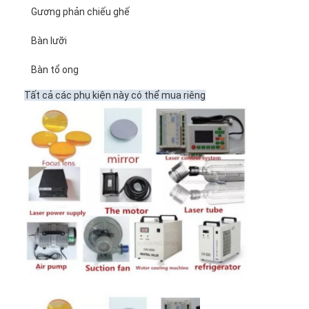
Die cắt Thiết bị
Gương phản chiếu ghế
Máy tự động Bender
Bàn lưỡi
Máy ép công nghiệp
Bàn tổ ong
Tất cả các phụ kiện này có thể mua riêng
Sách Making Machine
Máy đóng gói tự động
Máy in tự động
Thiết bị báo bài viết
Thiết bị báo trước
Vật tư tiêu hao khác
Laser Marking Machine