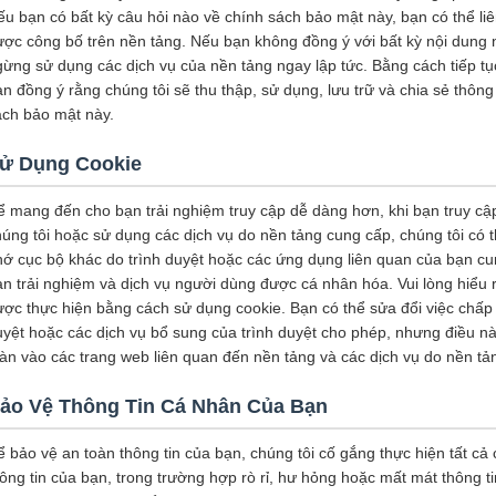
u bạn có bất kỳ câu hỏi nào về chính sách bảo mật này, bạn có thể liên
ược công bố trên nền tảng. Nếu bạn không đồng ý với bất kỳ nội dung 
gừng sử dụng các dịch vụ của nền tảng ngay lập tức. Bằng cách tiếp tụ
n đồng ý rằng chúng tôi sẽ thu thập, sử dụng, lưu trữ và chia sẻ thôn
ách bảo mật này.
ử Dụng Cookie
ể mang đến cho bạn trải nghiệm truy cập dễ dàng hơn, khi bạn truy cậ
úng tôi hoặc sử dụng các dịch vụ do nền tảng cung cấp, chúng tôi có t
hớ cục bộ khác do trình duyệt hoặc các ứng dụng liên quan của bạn cu
n trải nghiệm và dịch vụ người dùng được cá nhân hóa. Vui lòng hiểu r
ược thực hiện bằng cách sử dụng cookie. Bạn có thể sửa đổi việc chấp 
uyệt hoặc các dịch vụ bổ sung của trình duyệt cho phép, nhưng điều n
oàn vào các trang web liên quan đến nền tảng và các dịch vụ do nền tả
ảo Vệ Thông Tin Cá Nhân Của Bạn
 bảo vệ an toàn thông tin của bạn, chúng tôi cố gắng thực hiện tất cả
hông tin của bạn, trong trường hợp rò rỉ, hư hỏng hoặc mất mát thông 