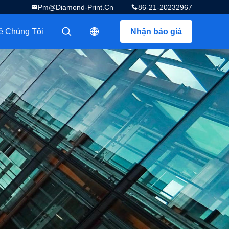
Pm@diamond-Print.cn
86-21-20232967
ề Chúng Tôi
Nhận báo giá
描述
描述