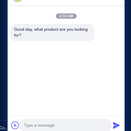
2:33 AM
Đường dẫn nhanh
Good day, what product are you looking 
for?
Hồ sơ công ty
Tham quan nhà máy
Kiểm soát chất lượng
Các trường hợp
Sơ đồ trang web
Chính sách bảo mật
Liên hệ chúng tôi
, Ltd.. All Rights Reserved.