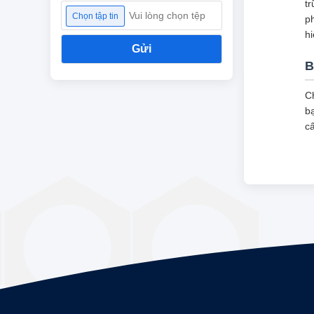
tr
Vui lòng chọn tệp
Chọn tập tin
ph
hi
Gửi
B
Ch
b
c