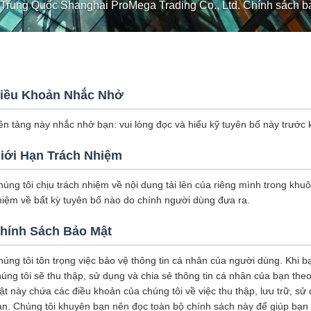
Trung Quốc Shanghai ProMega Trading Co., Ltd. Chính sách b
iều Khoản Nhắc Nhở
ền tảng này nhắc nhở bạn: vui lòng đọc và hiểu kỹ tuyên bố này trước 
iới Hạn Trách Nhiệm
úng tôi chịu trách nhiệm về nội dung tải lên của riêng mình trong khuô
hiệm về bất kỳ tuyên bố nào do chính người dùng đưa ra.
hính Sách Bảo Mật
húng tôi tôn trọng việc bảo vệ thông tin cá nhân của người dùng. Khi 
húng tôi sẽ thu thập, sử dụng và chia sẻ thông tin cá nhân của bạn th
t này chứa các điều khoản của chúng tôi về việc thu thập, lưu trữ, sử
ạn. Chúng tôi khuyên bạn nên đọc toàn bộ chính sách này để giúp bạn h