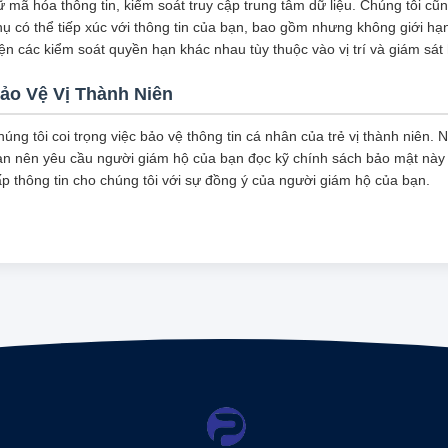
ữ mã hóa thông tin, kiểm soát truy cập trung tâm dữ liệu. Chúng tôi c
ụ có thể tiếp xúc với thông tin của bạn, bao gồm nhưng không giới hạn
ện các kiểm soát quyền hạn khác nhau tùy thuộc vào vị trí và giám sát
ảo Vệ Vị Thành Niên
úng tôi coi trọng việc bảo vệ thông tin cá nhân của trẻ vị thành niên. 
ạn nên yêu cầu người giám hộ của bạn đọc kỹ chính sách bảo mật này 
ấp thông tin cho chúng tôi với sự đồng ý của người giám hộ của bạn.