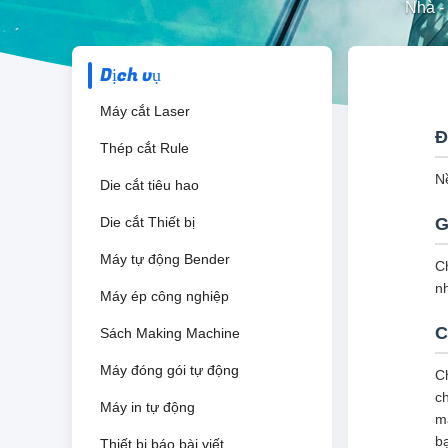
Nhà
-
Dịch vụ
Máy cắt Laser
Đ
Thép cắt Rule
N
Die cắt tiêu hao
Die cắt Thiết bị
G
Máy tự động Bender
Ch
n
Máy ép công nghiệp
C
Sách Making Machine
Máy đóng gói tự động
C
c
Máy in tự động
mậ
b
Thiết bị báo bài viết