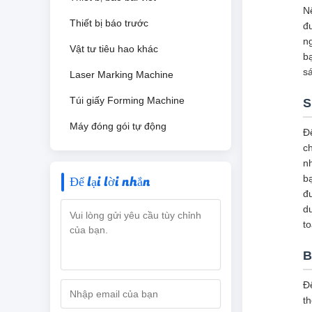
Nế
Thiết bị báo trước
đ
n
Vật tư tiêu hao khác
bạ
s
Laser Marking Machine
Túi giấy Forming Machine
S
Máy đóng gói tự động
Đ
ch
n
Để lại lời nhắn
bạ
đ
d
t
B
Để
t