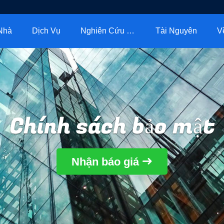
Nhà
Dịch Vụ
Nghiên Cứu Điển Hình
Tài Nguyên
V
Chính sách bảo mật
Nhận báo giá