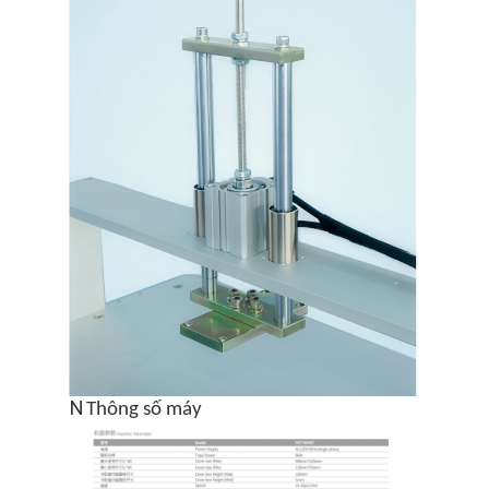
Nhà
N
Thông số máy
Các sản phẩm
Video