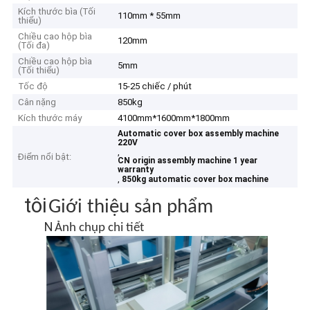
Kích thước bìa (Tối
110mm * 55mm
thiểu)
Chiều cao hộp bìa
120mm
(Tối đa)
Chiều cao hộp bìa
5mm
(Tối thiểu)
Tốc độ
15-25 chiếc / phút
Cân nặng
850kg
Kích thước máy
4100mm*1600mm*1800mm
Automatic cover box assembly machine
220V
,
Điểm nổi bật:
CN origin assembly machine 1 year
warranty
,
850kg automatic cover box machine
tôi
Giới thiệu sản phẩm
N
Ảnh chụp chi tiết