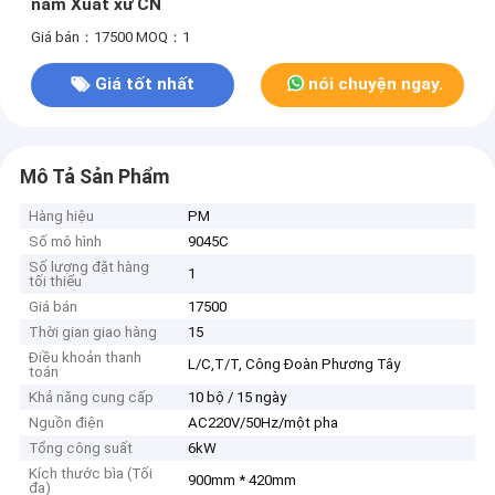
năm Xuất xứ CN
Giá bán：17500
MOQ：1
Giá tốt nhất
nói chuyện ngay.
Mô Tả Sản Phẩm
Hàng hiệu
PM
Số mô hình
9045C
Số lượng đặt hàng
1
tối thiểu
Giá bán
17500
Thời gian giao hàng
15
Điều khoản thanh
L/C,T/T, Công Đoàn Phương Tây
toán
Khả năng cung cấp
10 bộ / 15 ngày
Nguồn điện
AC220V/50Hz/một pha
Tổng công suất
6kW
Kích thước bìa (Tối
900mm * 420mm
đa)