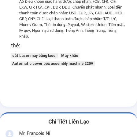
A5 Điều khoản giao hàng được chấp nhận: FOB, CFR, CIF,
EXW, CIP, FCA, CPT, DDP, DDU, Chuyển phát nhanh; Loại tiền
thanh toán được chấp nhận: USD, EUR, JPY, CAD, AUD, HKD,
GBP, CNY, CHF; Loại thanh toán được chấp nhận: T/T, L/C,
Money Gram, Thẻ tín dụng, Paypal, Western Union, Tiền mặt,
Ký quỹ; Ngôn ngữ sử dụng: Tiếng Anh, Tiếng Trung, Tiếng
Pháp.
thẻ:
cắt Laser máy bằng laser
Máy khắc
Automatic cover box assembly machine 220V
Chi Tiết Liên Lạc
Mr. Francois Ni