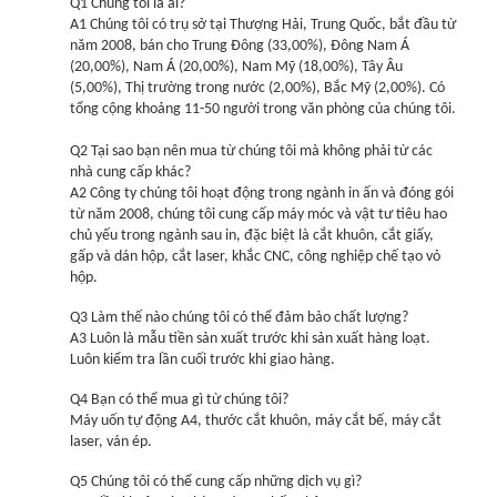
Q1 Chúng tôi là ai?
A1 Chúng tôi có trụ sở tại Thượng Hải, Trung Quốc, bắt đầu từ
năm 2008, bán cho Trung Đông (33,00%), Đông Nam Á
(20,00%), Nam Á (20,00%), Nam Mỹ (18,00%), Tây Âu
(5,00%), Thị trường trong nước (2,00%), Bắc Mỹ (2,00%). Có
tổng cộng khoảng 11-50 người trong văn phòng của chúng tôi.
Q2 Tại sao bạn nên mua từ chúng tôi mà không phải từ các
nhà cung cấp khác?
A2 Công ty chúng tôi hoạt động trong ngành in ấn và đóng gói
từ năm 2008, chúng tôi cung cấp máy móc và vật tư tiêu hao
chủ yếu trong ngành sau in, đặc biệt là cắt khuôn, cắt giấy,
gấp và dán hộp, cắt laser, khắc CNC, công nghiệp chế tạo vỏ
hộp.
Q3 Làm thế nào chúng tôi có thể đảm bảo chất lượng?
A3 Luôn là mẫu tiền sản xuất trước khi sản xuất hàng loạt.
Luôn kiểm tra lần cuối trước khi giao hàng.
Q4 Bạn có thể mua gì từ chúng tôi?
Máy uốn tự động A4, thước cắt khuôn, máy cắt bế, máy cắt
laser, ván ép.
Q5 Chúng tôi có thể cung cấp những dịch vụ gì?