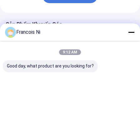
Sản Phẩm Khuyến Cáo
Francois Ni
9:12 AM
Good day, what product are you looking for?
220V 2KW Notching
Máy sơn phim lớp
Máy tạo cốc gi
and Cutting Machine
phủ trước bán tự
độ cao 380V/
with 300kg Capacity
động 1000kg
với công suất 
and 1 Year Warranty
3300x1200x1400mm
160 chiếc/phút
for Packaging and
keo PE/PLA/si
Giá tốt nhất
Giá tốt nhất
Giá tốt n
Printing
công suất 15
Nhà
Về chúng
Liên hệ với chúng
Desktop
tôi
tôi
Site