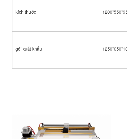
Die cắt Thiết bị
kích thước
1200*550*950mm
Máy tự động Bender
Máy ép công nghiệp
Sách Making Machine
gói xuất khẩu
1250*650*1000m
Máy đóng gói tự động
Máy in tự động
Thiết bị báo bài viết
Thiết bị báo trước
Vật tư tiêu hao khác
Laser Marking Machine