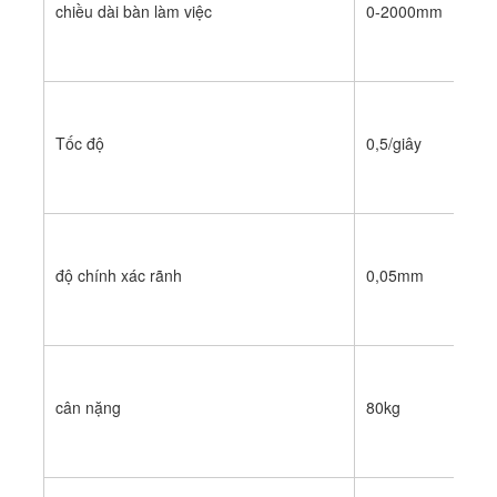
chiều dài bàn làm việc
0-2000mm
Về chúng tôi
Tham quan nhà máy
Kiểm soát chất lượng
Tốc độ
0,5/giây
Liên hệ chúng tôi
Tin tức
Các trường hợp
độ chính xác rãnh
0,05mm
Máy cắt Laser
cân nặng
80kg
Thép cắt Rule
Die cắt tiêu hao