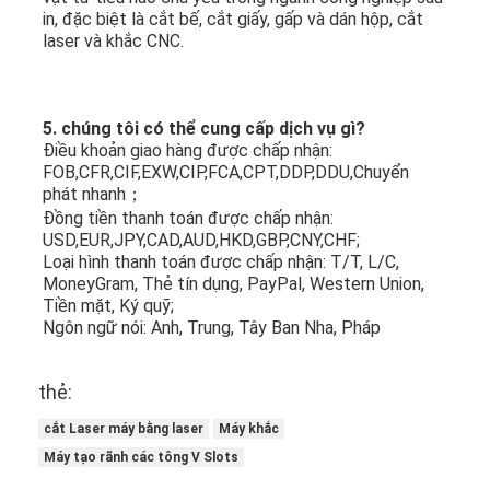
in, đặc biệt là cắt bế, cắt giấy, gấp và dán hộp, cắt 
laser và khắc CNC.
5. chúng tôi có thể cung cấp dịch vụ gì?
Điều khoản giao hàng được chấp nhận: 
FOB,CFR,CIF,EXW,CIP,FCA,CPT,DDP,DDU,Chuyển 
phát nhanh；
Đồng tiền thanh toán được chấp nhận: 
USD,EUR,JPY,CAD,AUD,HKD,GBP,CNY,CHF;
Loại hình thanh toán được chấp nhận: T/T, L/C, 
MoneyGram, Thẻ tín dụng, PayPal, Western Union, 
Tiền mặt, Ký quỹ;
Ngôn ngữ nói: Anh, Trung, Tây Ban Nha, Pháp
thẻ:
cắt Laser máy bằng laser
Máy khắc
Máy tạo rãnh các tông V Slots