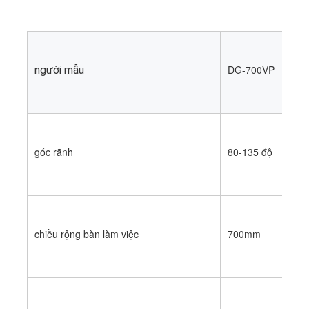
DG-700VP
người mẫu
góc rãnh
80-135 độ
Nhà
chiều rộng bàn làm việc
700mm
Các sản phẩm
Video