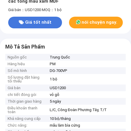
các tông màu xám MDF
Giá bán：USD1200
MOQ：1 bộ
Giá tốt nhất
nói chuyện ngay.
Mô Tả Sản Phẩm
Nguồn gốc
Trung Quốc
Hàng hiệu
PM
Số mô hình
DG-700VP
Số lượng đặt hàng
1 bộ
tối thiểu
Giá bán
USD1200
chi tiết đóng gói
vỏ gỗ
Thời gian giao hàng
5 ngày
Điều khoản thanh
L/C, Công Đoàn Phương Tây, T/T
toán
Khả năng cung cấp
10 bộ/tháng
Chức năng:
mẫu làm bìa cứng