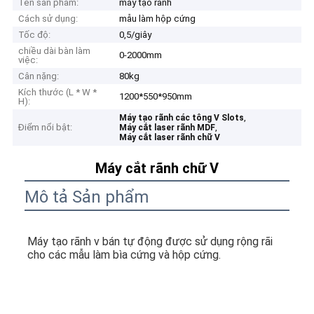
Tên sản phẩm:
máy tạo rãnh
Cách sử dụng:
mẫu làm hộp cứng
Tốc độ:
0,5/giây
chiều dài bàn làm
0-2000mm
việc:
Cân nặng:
80kg
Kích thước (L * W *
1200*550*950mm
H):
,
Máy tạo rãnh các tông V Slots
Điểm nổi bật:
,
Máy cắt laser rãnh MDF
Máy cắt laser rãnh chữ V
Máy cắt rãnh chữ V
Mô tả Sản phẩm
Máy tạo rãnh v bán tự động được sử dụng rộng rãi 
cho các mẫu làm bìa cứng và hộp cứng.