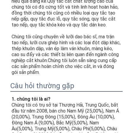
hiệu quả đáng kể.Quy tắc cắt chất lượng cao của 
chúng tôi có độ cứng tốt và tính linh hoạt hoàn hảo, 
đồng thời chúng tôi cũng có nhiều loại quy tắc tạo 
nếp gấp, quy tắc đục lỗ, quy tắc sóng, quy tắc cắt 
tạo nếp, quy tắc khóa kéo và quy tắc dán keo.
Chúng tôi cũng chuyên về lưỡi dao bác sĩ, ma trận 
tạo nếp, lưỡi cưa ghép hình và các loại đột dập khác, 
thép khuôn dập, ván ép làm ván khuôn, màng kéo, 
cao su đẩy và các thiết bị liên quan đến ngành công 
nghiệp cắt khuôn.Chúng tôi luôn sẵn sàng cung cấp 
các sản phẩm hoàn chỉnh cho việc cắt, in và đóng 
gói sản phẩm.
Câu hỏi thường gặp
1. chúng tôi là ai?
Chúng tôi có trụ sở tại Thượng Hải, Trung Quốc, bắt 
đầu từ năm 2008, bán cho Nam Mỹ (25,00%), Nam Á 
(20,00%), Trung Đông (15,00%), Đông Âu (10,00%), 
Đông Nam Á (9,00%), Bắc Mỹ(5,00%), Nam 
Âu(5,00%), Trung Mỹ(5,00%), Châu Phi(5,00%), Châu 