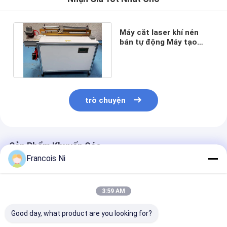
Máy cắt laser khí nén
bán tự động Máy tạo
rãnh V các tông màu
xám MDF
trò chuyện
Sản Phẩm Khuyến Cáo
Francois Ni
3:59 AM
Good day, what product are you looking for?