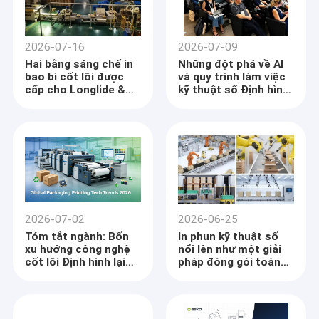
2026-07-16
2026-07-09
Hai bằng sáng chế in
Những đột phá về AI
bao bì cốt lõi được
và quy trình làm việc
cấp cho Longlide &
kỹ thuật số Định hình
Fengqifeng, thúc đẩy
lại hoạt động in ấn
sản xuất hộp tự động
bao bì toàn cầu
và cao cấp
2026-07-02
2026-06-25
Tóm tắt ngành: Bốn
In phun kỹ thuật số
xu hướng công nghệ
nổi lên như một giải
cốt lõi Định hình lại
pháp đóng gói toàn
hoạt động in ấn bao
cầu chủ đạo, các nhà
bì toàn cầu
sản xuất thiết bị tăng
tốc độ lặp lại sản
phẩm