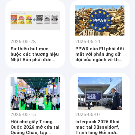
số
2026-05-28
2026-05-21
Sự thiếu hụt mực
PPWR của EU phải đối
buộc các thương hiệu
mặt với phản ứng dữ
Nhật Bản phải đơn
dội của ngành về thời
giản hóa bao bì
hạn nghiêm ngặt và
sự mơ hồ
2026-05-15
2026-05-07
Hội chợ giấy Trung
Interpack 2026 Khai
Quốc 2026 mở cửa tại
mạc tại Düsseldorf,
Quảng Châu, tập
Trình làng Đổi mới