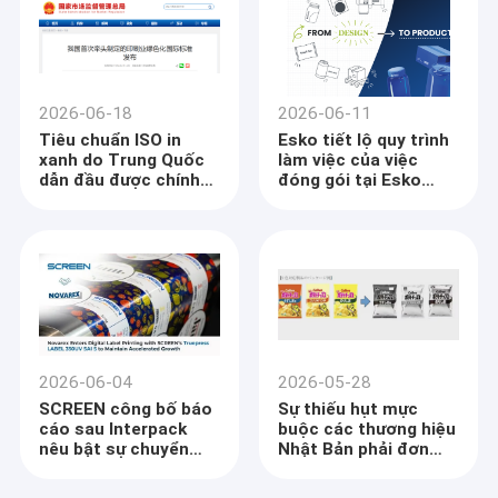
2026-06-18
2026-06-11
Tiêu chuẩn ISO in
Esko tiết lộ quy trình
xanh do Trung Quốc
làm việc của việc
dẫn đầu được chính
đóng gói tại Esko
thức phát hành vào
World 2026, giảm thời
ngày 15 tháng 6 năm
gian đóng gói xuống
2026
còn 48 giờ
2026-06-04
2026-05-28
SCREEN công bố báo
Sự thiếu hụt mực
cáo sau Interpack
buộc các thương hiệu
nêu bật sự chuyển
Nhật Bản phải đơn
đổi toàn cầu sang in
giản hóa bao bì
bao bì phun kỹ thuật