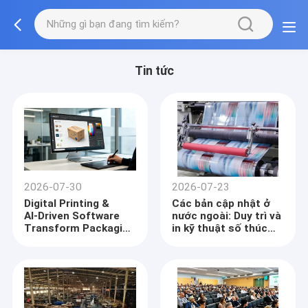
Tin tức
2026-07-30
2026-07-23
Digital Printing &
Các bản cập nhật ở
AI‑Driven Software
nước ngoài: Duy trì và
Transform Packaging
in kỹ thuật số thúc
Printing Industry
đẩy ngành in đóng gói
toàn cầu