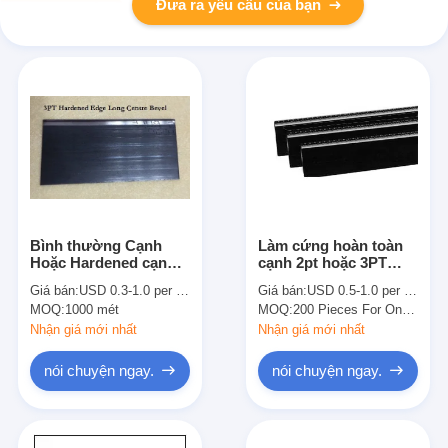
Đưa ra yêu cầu của bạn
Bình thường Cạnh
Làm cứng hoàn toàn
Hoặc Hardened cạnh
cạnh 2pt hoặc 3PT
Laser Carbon thép
Customized sóng thép
Giá bán:
USD 0.3-1.0 per piece or meter
Giá bán:
USD 0.5-1.0 per Piece (oen meter)
Rule 1.07mm dày
cắt Rule Đối với Công
MOQ:
1000 mét
MOQ:
200 Pieces For One chuẩn
23.80mm Chiều cao
Diemaking
Nhận giá mới nhất
Nhận giá mới nhất
nói chuyện ngay.
nói chuyện ngay.