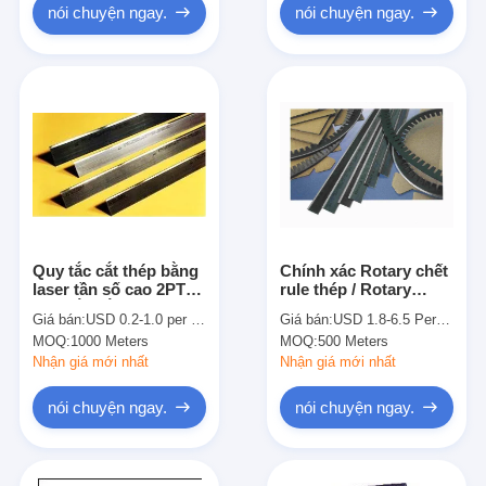
nói chuyện ngay.
nói chuyện ngay.
Quy tắc cắt thép bằng
Chính xác Rotary chết
laser tần số cao 2PT
rule thép / Rotary
Quy tắc cắt khuôn
Blades Rotary quy
Giá bán:
USD 0.2-1.0 per meter
Giá bán:
USD 1.8-6.5 Per meter
23,80mm cho nhà sản
Diemaking
MOQ:
1000 Meters
MOQ:
500 Meters
xuất Diecut
Nhận giá mới nhất
Nhận giá mới nhất
nói chuyện ngay.
nói chuyện ngay.