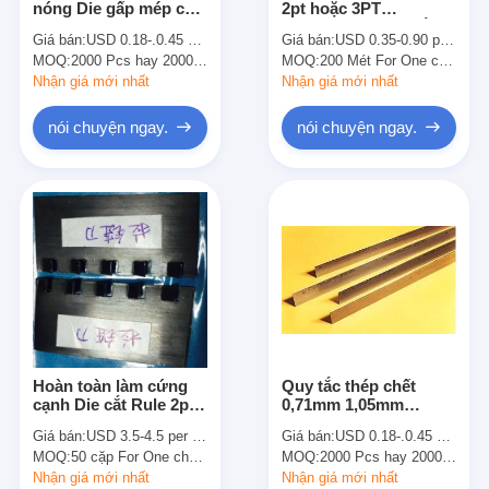
nóng Die gấp mép cắt
2pt hoặc 3PT
Die cắt Thiết bị
thép Rule Với Fine
Proforating thép cắt
Giá bán:
USD 0.18-.0.45 per Meter
Giá bán:
USD 0.35-0.90 per Piece (one meter)
Wrap - xung quanh Hồ
Rule Trong Bất kỳ
MOQ:
Máy tự động Bender
2000 Pcs hay 2000 Meters
MOQ:
200 Mét For One chuẩn
sơ
răng và Gap
Nhận giá mới nhất
Nhận giá mới nhất
Máy ép công nghiệp
nói chuyện ngay.
nói chuyện ngay.
Sách Making Machine
Máy đóng gói tự động
Máy in tự động
Thiết bị báo bài viết
Thiết bị báo trước
Hoàn toàn làm cứng
Quy tắc thép chết
Vật tư tiêu hao khác
cạnh Die cắt Rule 2pt
0,71mm 1,05mm
hoặc 3PT / Zipper Rule
1,42mm với bọc tốt
Giá bán:
USD 3.5-4.5 per Piece (1000mm)
Giá bán:
USD 0.18-.0.45 per Meter
Đối Die Ban maker
xung quanh hồ sơ để
Laser Marking Machine
MOQ:
50 cặp For One chuẩn
MOQ:
2000 Pcs hay 2000 Meters
cắt khuôn
Nhận giá mới nhất
Nhận giá mới nhất