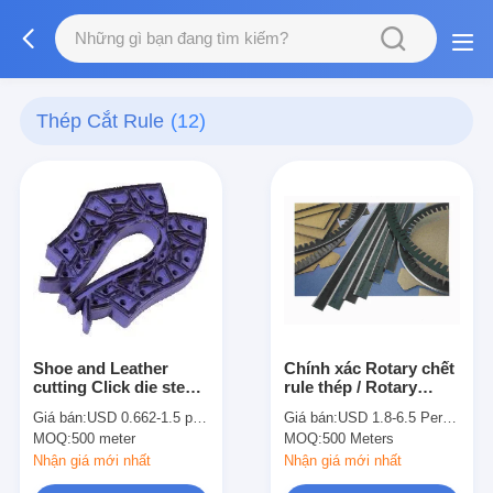
Thép Cắt Rule
(12)
Shoe and Leather
Chính xác Rotary chết
cutting Click die steel
rule thép / Rotary
rule BE BD TE AE
Blades Rotary quy
Giá bán:
USD 0.662-1.5 per meter
Giá bán:
USD 1.8-6.5 Per meter
32x2.0 , 19x2.0mm
Diemaking
MOQ:
500 meter
MOQ:
500 Meters
Nhận giá mới nhất
Nhận giá mới nhất