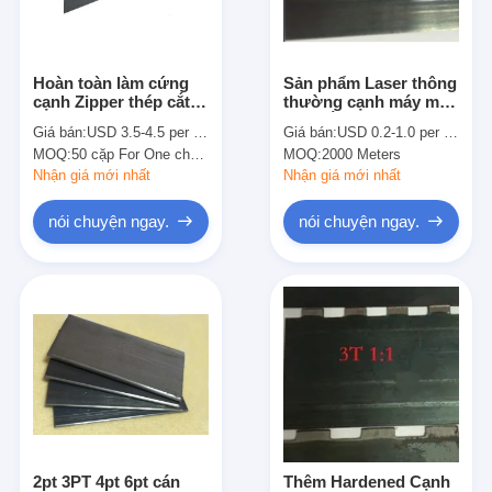
Về chúng tôi
Tham quan nhà máy
Hoàn toàn làm cứng
Sản phẩm Laser thông
cạnh Zipper thép cắt
thường cạnh máy móc
Kiểm soát chất lượng
Rule Đối Diemaking
thép tắc 2pt 23.80mm
Giá bán:
USD 3.5-4.5 per Piece (1000mm)
Giá bán:
USD 0.2-1.0 per meter
2pt hoặc 3PT 3x3 3x5
cho Texture Maker
MOQ:
50 cặp For One chuẩn
MOQ:
2000 Meters
5x5
Liên hệ chúng tôi
Nhận giá mới nhất
Nhận giá mới nhất
Tin tức
nói chuyện ngay.
nói chuyện ngay.
Các trường hợp
Máy cắt Laser
Thép cắt Rule
Die cắt tiêu hao
2pt 3PT 4pt 6pt cán
Thêm Hardened Cạnh