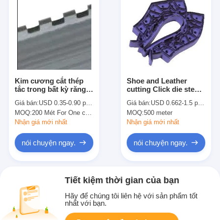
Kim cương cắt thép
Shoe and Leather
tắc trong bất kỳ răng
cutting Click die steel
và Gap Proforating
rule BE BD TE AE
Giá bán:
USD 0.35-0.90 per Piece (1000mm)
Giá bán:
USD 0.662-1.5 per meter
quy tắc
32x2.0 , 19x2.0mm
MOQ:
200 Mét For One chuẩn
MOQ:
500 meter
Nhận giá mới nhất
Nhận giá mới nhất
nói chuyện ngay.
nói chuyện ngay.
Tiết kiệm thời gian của bạn
Hãy để chúng tôi liên hệ với sản phẩm tốt
nhất với bạn.