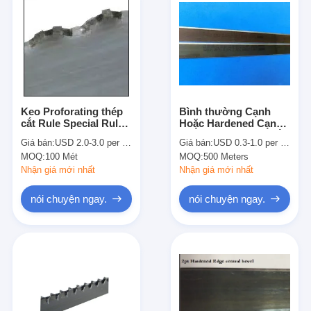
Keo Proforating thép
Bình thường Cạnh
cắt Rule Special Rules
Hoặc Hardened Cạnh
Diemaking 2 x 2 điểm
3PT 23.80mm thép cắt
Giá bán:
USD 2.0-3.0 per Piece (1000mm)
Giá bán:
USD 0.3-1.0 per piece or meter
Blade Đối Diecutting
MOQ:
100 Mét
MOQ:
500 Meters
Nhận giá mới nhất
Nhận giá mới nhất
nói chuyện ngay.
nói chuyện ngay.
Nhà
Các sản phẩm
Video