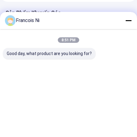
Sản Phẩm Khuyến Cáo
Francois Ni
8:51 PM
Good day, what product are you looking for?
Máy làm bát giấy tốc
MÁY CẮT LASER DIE-
Máy phun nướ
độ cao tự động
BOARD CÓ ĐỘ CHÍNH
servo tích hợp
380V/220V 180-120
XÁC CAO
chiếc/phút
Giá tốt nhất
Giá tốt nhất
Giá tốt n
Nhà
Các sản phẩm
Nhà
Về chúng
Liên hệ với chúng
Desktop
tôi
tôi
Site
Sơ đồ trang web
Chính sách bảo mật
Video
Phẩm chất
Máy cắt Laser
Nhà máy trung quốc.Copyright © 2026