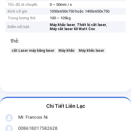
Tốc độ di chuyển
0 ~ 50mm / s
Kích cỡ gói
1050x650x750 hoặc 1400x650x750
Trọng lượng thô
100 ~ 105kg
,
,
Máy khắc laser
Thiết bị cắt laser
Điểm nổi bật:
Máy cắt laser 60 Watt Cnc
thẻ:
cắt Laser máy bằng laser
Máy khắc
Máy khắc laser
Chi Tiết Liên Lạc
Mr. Francois Ni
008618017582628