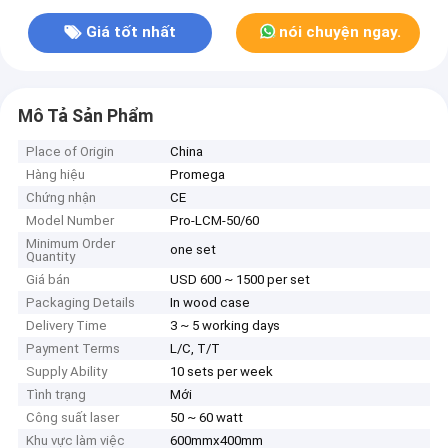
Giá tốt nhất
nói chuyện ngay.
Mô Tả Sản Phẩm
Place of Origin
China
Hàng hiệu
Promega
Chứng nhận
CE
Model Number
Pro-LCM-50/60
Minimum Order
one set
Quantity
Giá bán
USD 600 ~ 1500 per set
Packaging Details
In wood case
Delivery Time
3 ~ 5 working days
Payment Terms
L/C, T/T
Supply Ability
10 sets per week
Tình trạng
Mới
Công suất laser
50 ~ 60 watt
Khu vực làm việc
600mmx400mm