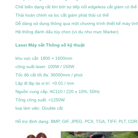
Chế biến dạng rất lớn bởi sự tiếp nối edgeless cắt giảm có thể
Thải hoàn chỉnh và lọc cắt giảm phát thải có thể
Dễ dàng sử dụng thông qua một chương trình thiết kế máy tín
Hệ thống đánh dấu tùy chọn (ví dụ như mực Marker)
Laser Máy cắt Thông số kỹ thuật
khu vực cắt:
1800 × 1600mm
công suất laser:
100W / 150W
Tốc độ cắt tối đa:
36000mm / phút
Lặp đi lặp lại vị trí:
<0.01 / mm
Nguồn cung cấp:
AC110 / 220 ± 10%, 50Hz
Tổng công suất:
<1250W
loại làm việc: Double cắt
Hỗ trợ định dạng:
BMP,
GIF,
JPEG,
PCX,
TGA,
TIFF,
PLT,
CDR