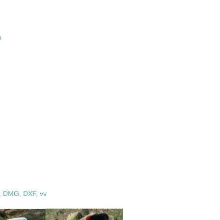
h
,
DMG,
DXF, vv