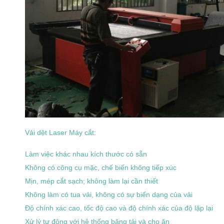
Vải dệt Laser Máy cắt:
Làm việc khác nhau kích thước có sẵn
Không có công cụ mặc, chế biến không tiếp xúc
Mịn, mép cắt sạch;
không làm lại cần thiết
Không làm có tua vải, không có sự biến dạng của vải
Độ chính xác cao, tốc độ cao và độ chính xác của độ lặp lại
Xử lý tự động với hệ thống băng tải và cho ăn