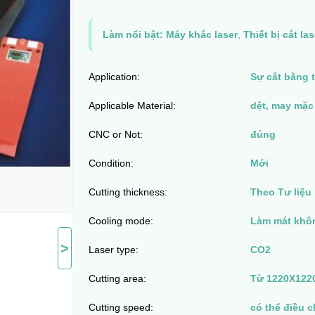
Làm nổi bật:
Máy khắc laser
,
Thiết bị cắt las
Application:
Sự cắt bằng t
Applicable Material:
dệt, may mặc 
CNC or Not:
đúng
Condition:
Mới
Cutting thickness:
Theo Tư liệu
Cooling mode:
Làm mát khô
>
Laser type:
CO2
Cutting area:
Từ 1220X122
Cutting speed:
có thể điều c