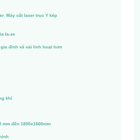
er
,
Máy cắt laser trục Y kép
ia la-ze
gia đình và vải linh hoạt hơn
ng khí
0 mm đến 1800x1600mm
hỉnh