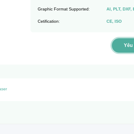
Graphic Format Supported:
AI, PLT, DXF
Cetification:
CE, ISO
Yêu
aser