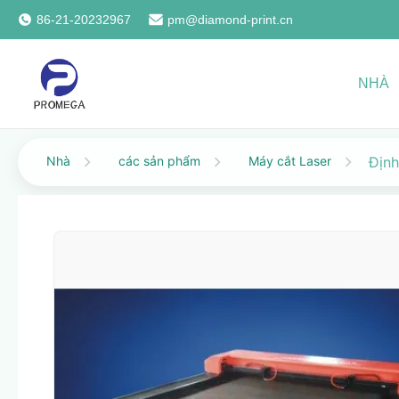
86-21-20232967
pm@diamond-print.cn
NHÀ
Nhà
các sản phẩm
Máy cắt Laser
Định