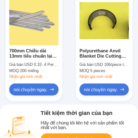
700mm Chiều dài
Polyurethane Anvil
13mm tiêu chuẩn lại
Blanket Die Cutting
hoặc 9mm thu hẹp lại
Consumables for
Giá bán:
USD 0.32-.4 Per piece
Giá bán:
USD 106/piece to USD 135/piece
Pressboard gấp nếp
Rotary diecutting steel
MOQ:
200 miếng
MOQ:
5 pieces
Matrix dính nhăn kênh
back or teeth buckle
Đối diemaking
type
Nhận giá mới nhất
Nhận giá mới nhất
nói chuyện ngay.
nói chuyện ngay.
Tiết kiệm thời gian của bạn
Hãy để chúng tôi liên hệ với sản phẩm tốt
nhất với bạn.