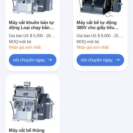
Về chúng tôi
Tham quan nhà máy
Máy cắt khuôn bán tự
Máy cắt bế tự động
động Loại chạy bằng
380V cho giấy tiêu
Kiểm soát chất lượng
cơ khí
dùng
Giá bán:
US $ 5,000 - 29,990 / Set
Giá bán:
US $ 8,000 - 25,000 / Set
MOQ:
một bộ
MOQ:
một bộ
Liên hệ chúng tôi
Nhận giá mới nhất
Nhận giá mới nhất
Tin tức
nói chuyện ngay.
nói chuyện ngay.
Các trường hợp
Máy cắt Laser
Thép cắt Rule
Die cắt tiêu hao
Máy cắt bế thùng