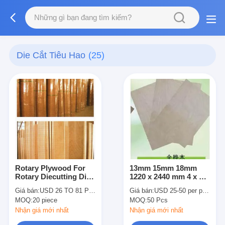
Die Cắt Tiêu Hao
(25)
Rotary Plywood For
13mm 15mm 18mm
Rotary Diecutting Dia.
1220 x 2440 mm 4 x 8
360 / 487 Length 1800
Feet Die Ban Ván ép
Giá bán:
USD 26 TO 81 PER PIECE
Giá bán:
USD 25-50 per pcs 1220x2440x18mm
to 3000mm Beech
Dieboard Đối
MOQ:
20 piece
MOQ:
50 Pcs
Curved Dieboard
Diemaker
Nhận giá mới nhất
Nhận giá mới nhất