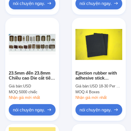
nói chuyện ngay.
nói chuyện ngay.
23.5mm đến 23.8mm
Ejection rubber with
Chiều cao Die cắt tiêu
adhesive stick
hao mùa xuân punch
7/8/9/10/12mm
Giá bán:
USD
Giá bán:
USD 18-30 Per Box
Bình thường punch
thickness for
MOQ:
5000 chiếc
MOQ:
4 Boxes
Side nhả punch Hole
Diecutting Dieboard
Punch
Nhận giá mới nhất
Nhận giá mới nhất
nói chuyện ngay.
nói chuyện ngay.