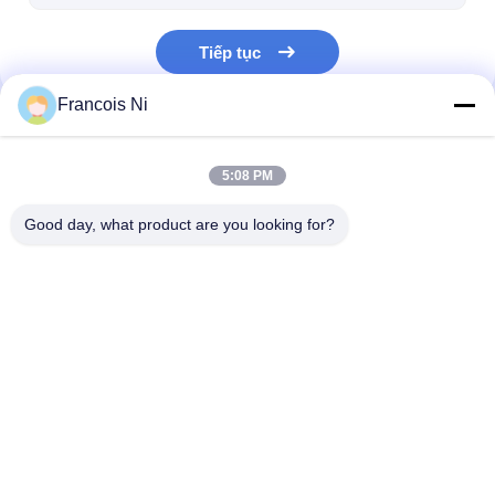
Túi giấy Forming Machine
Tiếp tục
Máy đóng gói tự động
Francois Ni
Danh Mục Của Chúng Tôi
5:08 PM
Good day, what product are you looking for?
Máy cắt Laser
Thép cắt Rule
Die cắt tiêu ha
Nhà
Về chúng
Liên hệ với chúng
Desktop
tôi
tôi
Site
Sơ đồ trang web
Chính sách bảo mật