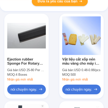
Đưa ra yêu cầu của bạn
Ejection rubber
Vật liệu cắt xốp nén
Sponge For Rotary
màu vàng cho máy in
dieboard Dense wave
13cm x 7cm
Giá bán:
USD 25-80 Per Box
Giá bán:
USD 0.48-0.88/pcs
rubber , Rectangular
MOQ:
4 Boxes
MOQ:
500
rubber Slotting rubber
Nhận giá mới nhất
Nhận giá mới nhất
nói chuyện ngay.
nói chuyện ngay.