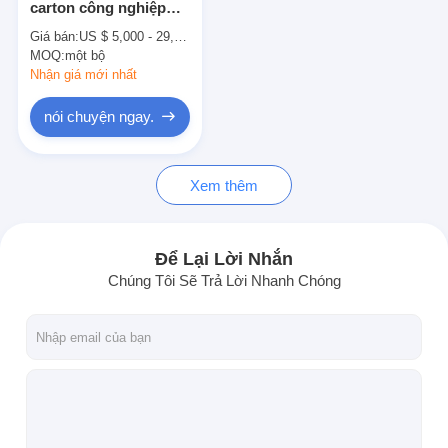
carton công nghiệp
Die cắt Thiết bị
Máy tạo nếp giấy thủ
Giá bán:
US $ 5,000 - 29,990 / Set
công
MOQ:
Máy tự động Bender
một bộ
Nhận giá mới nhất
Máy ép công nghiệp
nói chuyện ngay.
Sách Making Machine
Xem thêm
Máy đóng gói tự động
Máy in tự động
Để Lại Lời Nhắn
Thiết bị báo bài viết
Chúng Tôi Sẽ Trả Lời Nhanh Chóng
Thiết bị báo trước
Vật tư tiêu hao khác
Laser Marking Machine