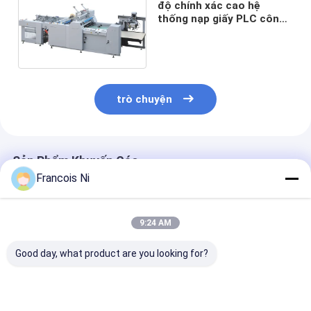
độ chính xác cao hệ
Die cắt Thiết bị
thống nạp giấy PLC công
nghiệp ép Máy tự động
Máy tự động Bender
PROM-800A
Máy ép công nghiệp
trò chuyện
Sách Making Machine
Máy đóng gói tự động
Sản Phẩm Khuyến Cáo
Máy in tự động
Francois Ni
Thiết bị báo bài viết
Thiết bị báo trước
9:24 AM
Good day, what product are you looking for?
Vật tư tiêu hao khác
Laser Marking Machine
Máy sơn một mặt
Máy làm mỏng phim
Máy Cán Màng
Bopp lạnh nóng tự
Cuộn Nóng 22