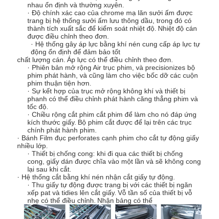
nhau ổn định và thường xuyên.
· Độ chính xác cao của chrome mạ lăn sưởi ấm được
trang bị hệ thống sưởi ấm lưu thông dầu, trong đó có
thành tích xuất sắc để kiểm soát nhiệt độ.
Nhiệt độ cán
được điều chỉnh theo đơn.
· Hệ thống gây áp lực bằng khí nén cung cấp áp lực tự
động ổn định để đảm bảo tốt
chất lượng cán.
Áp lực có thể điều chỉnh theo đơn.
· Phiên bản mở rộng Air trục phim, và precisionizes bộ
phim phát hành, và cũng làm cho việc bốc dỡ các cuộn
phim thuận tiện hơn.
· Sự kết hợp của trục mở rộng không khí và thiết bị
phanh có thể điều chỉnh phát hành căng thẳng phim và
tốc độ.
· Chiều rộng cắt phim cắt phim để làm cho nó đáp ứng
kích thước giấy.
Bộ phim cắt được để lại trên các trục
chính phát hành phim.
· Bánh Film đục perforates cạnh phim cho cắt tự động giấy
nhiều lớp.
· Thiết bị chống cong: khi đi qua các thiết bị chống
cong, giấy dán được chĩa vào một lần và sẽ không cong
lại sau khi cắt.
· Hệ thống cắt bằng khí nén nhận cắt giấy tự động.
· Thu giấy tự động được trang bị với các thiết bị ngăn
xếp pat và tidies lên cắt giấy.
Vỗ tần số của thiết bị vỗ
nhẹ có thể điều chỉnh.
Nhận bảng có thể