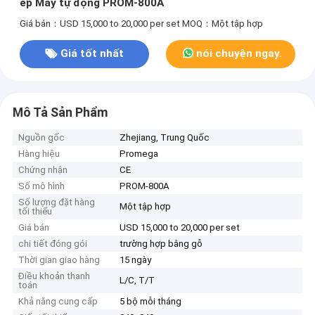
ép Máy tự động PROM-800A
Giá bán：USD 15,000 to 20,000 per set
MOQ：Một tập hợp
Giá tốt nhất
nói chuyện ngay.
Mô Tả Sản Phẩm
Nguồn gốc
Zhejiang, Trung Quốc
Hàng hiệu
Promega
Chứng nhận
CE
Số mô hình
PROM-800A
Số lượng đặt hàng
Một tập hợp
tối thiểu
Giá bán
USD 15,000 to 20,000 per set
chi tiết đóng gói
trường hợp bằng gỗ
Thời gian giao hàng
15 ngày
Điều khoản thanh
L/C, T/T
toán
Khả năng cung cấp
5 bộ mỗi tháng