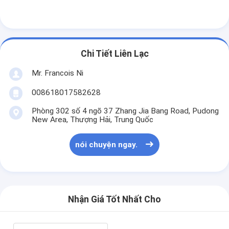
Về chúng tôi
Tham quan nhà máy
Chi Tiết Liên Lạc
Kiểm soát chất lượng
Mr. Francois Ni
Liên hệ chúng tôi
008618017582628
Tin tức
Phòng 302 số 4 ngõ 37 Zhang Jia Bang Road, Pudong
New Area, Thượng Hải, Trung Quốc
Các trường hợp
nói chuyện ngay.
Máy cắt Laser
Thép cắt Rule
Nhận Giá Tốt Nhất Cho
Die cắt tiêu hao