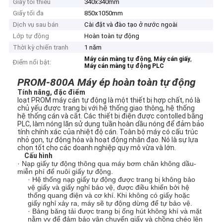
Giấy tối thiểu
340x340mm
Giấy tối đa
850x1050mm
Dịch vụ sau bán
Cài đặt và đào tạo ở nước ngoài
Lớp tự động
Hoàn toàn tự động
Thời kỳ chiến tranh
1 năm
,
,
Máy cán màng tự động
Máy cán giấy
Điểm nổi bật:
Máy cán màng tự động PLC
PROM-800A Máy ép hoàn toàn tự động
Tính năng, đặc điểm
loạt PROM máy cán tự động là một thiết bị hợp chất, nó là
chủ yếu được trang bị với hệ thống giao thông, hệ thống
hệ thống cán và cắt. Các thiết bị điện được contolled bằng
PLC, làm nóng lăn sử dụng tuần hoàn dầu nóng để đảm bảo
tính chính xác của nhiệt độ cán. Toàn bộ máy có cấu trúc
nhỏ gọn, tự động hóa và hoạt động nhân đạo. Nó là sự lựa
chọn tốt cho các doanh nghiệp quy mô vừa và lớn.
Cấu hình
· Nạp giấy tự động thông qua máy bơm chân không dầu-
miễn phí để nuôi giấy tự động.
· Hệ thống nạp giấy tự động được trang bị không bảo
vệ giấy và giấy nghỉ bảo vệ, được điều khiển bởi hệ
thống quang điện và cơ khí.
Khi không có giấy hoặc
giấy nghỉ xảy ra, máy sẽ tự động dừng để tự bảo vệ.
· Bảng băng tải được trang bị ống hút không khí và mặt
nằm vv để đảm bảo vận chuyển giấy và chồng chéo lên