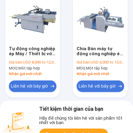
Tự động công nghiệp
Chia Bán máy tự
ép Máy / Thiết bị với
động công nghiệp ép
hệ thống cắt
Máy / Roll ép
Giá bán:
USD 8,000 to 12,000 per set
Giá bán:
USD 6,000 to 15,000 per set
MOQ:
Một tập hợp
MOQ:
Một tập hợp
Nhận giá mới nhất
Nhận giá mới nhất
Liên hệ với bây giờ
Liên hệ với bây giờ
Tiết kiệm thời gian của bạn
Hãy để chúng tôi liên hệ với sản phẩm tốt
nhất với bạn.