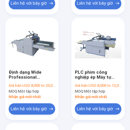
Liên hệ với bây giờ
Liên hệ với bây giờ
Định dạng Wide
PLC phim công
Professional
nghiệp ép Máy tự
Laminating Machine
động Với tấm Và
Giá bán:
USD 8,000 to 25,000 per set
Giá bán:
USD 8,000 to 12,000 per set
Semi - Tự động Máy
Jogger giao hàng
MOQ:
Một tập hợp
MOQ:
Một tập hợp
cán
Nhận giá mới nhất
Nhận giá mới nhất
Liên hệ với bây giờ
Liên hệ với bây giờ