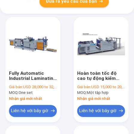
Đưa ra yêu cầu của bạn
Fully Automatic
Hoàn toàn tốc độ
Industrial Laminating
cao tự động kiểm
Machine 1050mm
soát giấy cán Máy
Giá bán:
USD 28,000 to 32,000 per set
Giá bán:
USD 15,000 to 20,000 per set
Feeder Thermal
Servo PROM-920B /
MOQ:
One set
MOQ:
Một tập hợp
Laminator
PROM-1050B
Nhận giá mới nhất
Nhận giá mới nhất
Liên hệ với bây giờ
Liên hệ với bây giờ