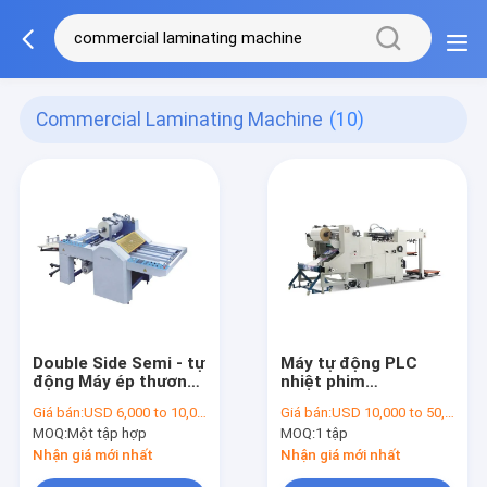
Commercial Laminating Machine
(10)
Double Side Semi - tự
Máy tự động PLC
động Máy ép thương
nhiệt phim
mại Máy Film ép
Lamination máy /
Giá bán:
USD 6,000 to 10,000 per set
Giá bán:
USD 10,000 to 50,000 per set
Roll ép
MOQ:
Một tập hợp
MOQ:
1 tập
Nhận giá mới nhất
Nhận giá mới nhất