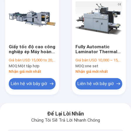
Giấy tốc độ cao công
Fully Automatic
nghiệp ép Máy hoàn
Laminator Thermal
toàn tự động chống -
Film Lamination
Giá bán:
USD 15,000 to 20,000
Giá bán:
USD 10,000 ~ 15,000 per set
Đường cong
Equipment Medium
MOQ:
Một tập hợp
MOQ:
one set
Size
Nhận giá mới nhất
Nhận giá mới nhất
Liên hệ với bây giờ
Liên hệ với bây giờ
Nhà
Các sản phẩm
Để Lại Lời Nhắn
Chúng Tôi Sẽ Trả Lời Nhanh Chóng
Video