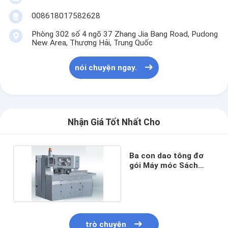
008618017582628
Phòng 302 số 4 ngõ 37 Zhang Jia Bang Road, Pudong
New Area, Thượng Hải, Trung Quốc
nói chuyện ngay.
Nhận Giá Tốt Nhất Cho
Ba con dao tông đơ
gói Máy móc Sách
Nhà
Làm Máy cắt giấy
Các sản phẩm
Video
trò chuyện