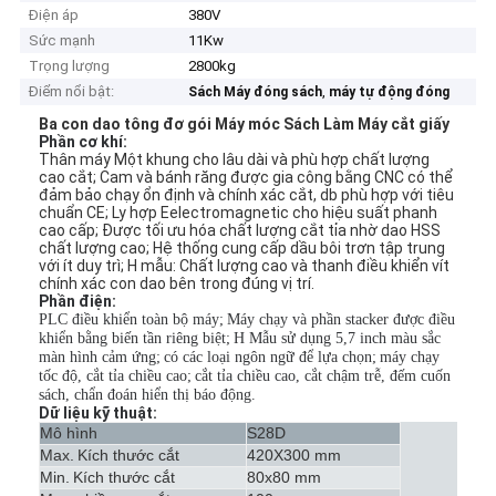
Điện áp
380V
Sức mạnh
11Kw
Trọng lượng
2800kg
Điểm nổi bật:
,
Sách Máy đóng sách
máy tự động đóng
Ba con dao tông đơ gói Máy móc Sách Làm Máy cắt giấy
Phần cơ khí:
Thân máy Một khung cho lâu dài và phù hợp chất lượng
cao cắt;
Cam và bánh răng được gia công bằng CNC có thể
đảm bảo chạy ổn định và chính xác cắt, db phù hợp với tiêu
chuẩn CE;
Ly hợp Eelectromagnetic cho hiệu suất phanh
cao cấp;
Được tối ưu hóa chất lượng cắt tỉa nhờ dao HSS
chất lượng cao;
Hệ thống cung cấp dầu bôi trơn tập trung
với ít duy trì;
H mẫu: Chất lượng cao và thanh điều khiển vít
chính xác con dao bên trong đúng vị trí.
Phần điện:
PLC điều khiển toàn bộ máy;
Máy chạy và phần stacker được điều
khiển bằng biến tần riêng biệt;
H Mẫu sử dụng 5,7 inch màu sắc
màn hình cảm ứng;
có các loại ngôn ngữ để lựa chọn;
máy chạy
tốc độ, cắt tỉa chiều cao;
cắt tỉa chiều cao, cắt chậm trễ, đếm cuốn
sách, chẩn đoán hiển thị báo động.
Dữ liệu kỹ thuật:
Mô hình
S28D
Max.
Kích thước cắt
420X300 mm
Min.
Kích thước cắt
80x80 mm