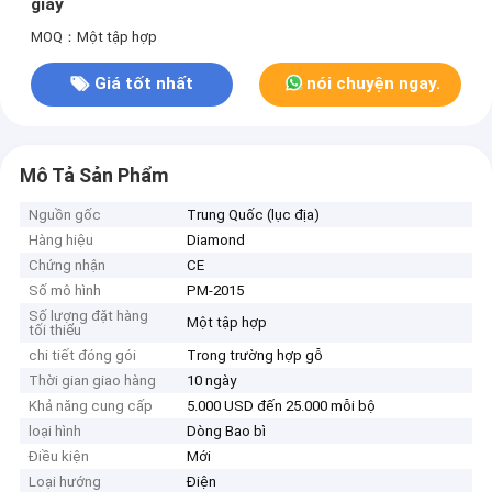
giấy
MOQ：Một tập hợp
Giá tốt nhất
nói chuyện ngay.
Mô Tả Sản Phẩm
Nguồn gốc
Trung Quốc (lục địa)
Hàng hiệu
Diamond
Chứng nhận
CE
Số mô hình
PM-2015
Số lượng đặt hàng
Một tập hợp
tối thiểu
chi tiết đóng gói
Trong trường hợp gỗ
Thời gian giao hàng
10 ngày
Khả năng cung cấp
5.000 USD đến 25.000 mỗi bộ
loại hình
Dòng Bao bì
Điều kiện
Mới
Loại hướng
Điện