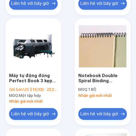
Liên hệ với bây giờ
Liên hệ với bây giờ
Máy tự động đóng
Notebook Double
Perfect Book 3 kẹp
Spiral Binding
Với sáng chế 2 Nhà
Machine Heavy Duty
Giá bán:
US $18,000 - 25,000 / Set
MOQ:
1 BỘ
nước
Electric Semi
MOQ:
Một tập hợp
Nhận giá mới nhất
Automatic
Nhận giá mới nhất
Liên hệ với bây giờ
Liên hệ với bây giờ