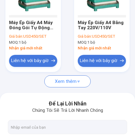
Về chúng tôi
Tham quan nhà máy
Máy Ép Giấy A4 Máy
Máy Ép Giấy A4 Bằng
Đóng Gói Tự Động
Tay 220V/110V
Kiểm soát chất lượng
220V/110V
Giá bán:
USD450/SET
Giá bán:
USD450/SET
MOQ:
1 bộ
MOQ:
1 bộ
Liên hệ chúng tôi
Nhận giá mới nhất
Nhận giá mới nhất
Tin tức
Liên hệ với bây giờ
Liên hệ với bây giờ
Các trường hợp
Xem thêm
Máy cắt Laser
Để Lại Lời Nhắn
Chúng Tôi Sẽ Trả Lời Nhanh Chóng
Thép cắt Rule
Die cắt tiêu hao