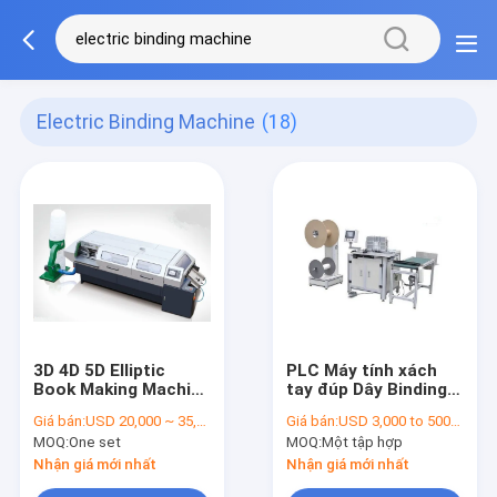
Electric Binding Machine
(18)
3D 4D 5D Elliptic
PLC Máy tính xách
Book Making Machine
tay đúp Dây Binding
Automatic Feeding
Machine / Thiết bị
Giá bán:
USD 20,000 ~ 35,000 per set
Giá bán:
USD 3,000 to 5000 per set
Electric Binding
đóng sách
MOQ:
One set
MOQ:
Một tập hợp
Machine
Nhận giá mới nhất
Nhận giá mới nhất