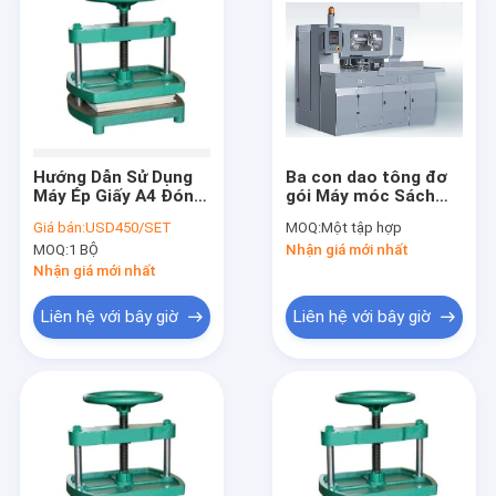
Hướng Dẫn Sử Dụng
Ba con dao tông đơ
Máy Ép Giấy A4 Đóng
gói Máy móc Sách
gáy 220V
Làm Máy cắt giấy
Giá bán:
USD450/SET
MOQ:
Một tập hợp
MOQ:
1 BỘ
Nhận giá mới nhất
Nhận giá mới nhất
Liên hệ với bây giờ
Liên hệ với bây giờ
Nhà
Các sản phẩm
Video