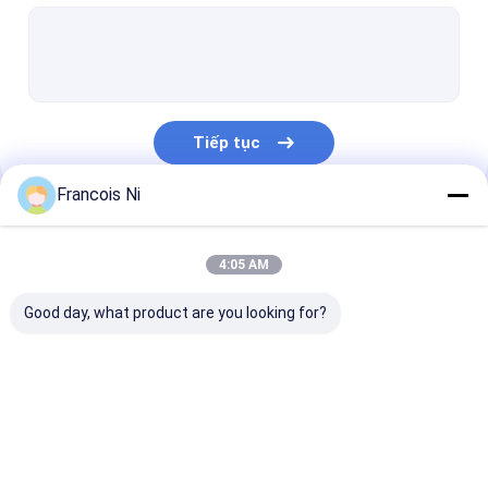
Die cắt Thiết bị
Máy tự động Bender
Máy ép công nghiệp
Tiếp tục
Sách Making Machine
Francois Ni
Máy đóng gói tự động
Danh Mục Của Chúng Tôi
Máy in tự động
4:05 AM
Thiết bị báo bài viết
Good day, what product are you looking for?
Thiết bị báo trước
Vật tư tiêu hao khác
Máy cắt Laser
Thép cắt Rule
Die cắt tiêu ha
Laser Marking Machine