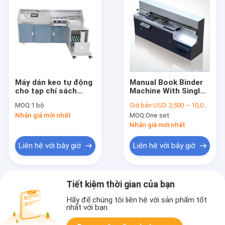
Máy dán keo tự động
Manual Book Binder
cho tạp chí sách
Machine With Single
Chiều dài khổ A4
Head , Book Making
MOQ:
1 bộ
Giá bán:
USD 3,500 ~ 10,000 USD
380mm
Equipment
Nhận giá mới nhất
MOQ:
One set
Nhận giá mới nhất
Liên hệ với bây giờ
Liên hệ với bây giờ
Tiết kiệm thời gian của bạn
Hãy để chúng tôi liên hệ với sản phẩm tốt
nhất với bạn.