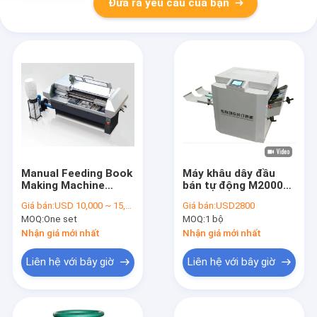
Đưa ra yêu cầu của bạn
Manual Feeding Book
Máy khâu dây đầu
Making Machine
bán tự động M2000
Package Machinery
Màn hình hiển thị LCD
Giá bán:
USD 10,000 ~ 15,000 per set
Giá bán:
USD2800
With Three Working
MOQ:
One set
MOQ:
1 bộ
Heads
Nhận giá mới nhất
Nhận giá mới nhất
Liên hệ với bây giờ
Liên hệ với bây giờ