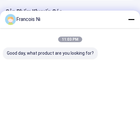
Sản Phẩm Khuyến Cáo
Francois Ni
11:03 PM
Good day, what product are you looking for?
Máy sơn một mặt
Máy làm mỏng phim
Máy Cán Màng
Bopp lạnh nóng tự
Cuộn Nóng 22
động cấp
50/60HZ
Giá tốt nhất
Giá tốt nhất
Giá tốt n
Nhà
Về chúng
Liên hệ với chúng
Desktop
tôi
tôi
Site
Sơ đồ trang web
Chính sách bảo mật
Phẩm chất
Máy cắt Laser
Nhà máy trung quốc.Copyright © 2026