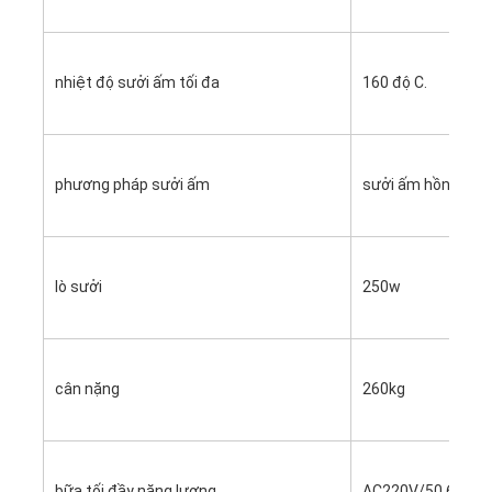
Về chúng tôi
Tham quan nhà máy
nhiệt độ sưởi ấm tối đa
160 độ C.
Kiểm soát chất lượng
Liên hệ chúng tôi
phương pháp sưởi ấm
sưởi ấm hồng ngoạ
Tin tức
Các trường hợp
lò sưởi
250w
Máy cắt Laser
cân nặng
260kg
Thép cắt Rule
Die cắt tiêu hao
bữa tối đầy năng lượng
AC220V/50,60HZ