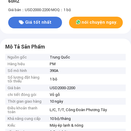
60HZ
Giá bán：USD2000-2200
MOQ：1 bộ
Giá tốt nhất
nói chuyện ngay.
Mô Tả Sản Phẩm
Nguồn gốc
Trung Quốc
Hàng hiệu
PM
Số mô hình
390A
Số lượng đặt hàng
1 bộ
tối thiểu
Giá bán
USD2000-2200
chi tiết đóng gói
Vỏ gỗ
Thời gian giao hàng
10 ngày
Điều khoản thanh
L/C, T/T, Công Đoàn Phương Tây
toán
Khả năng cung cấp
10 bộ/tháng
Kiểu:
Máy ép lạnh & nóng