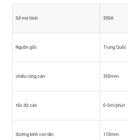
Số mô hình
390A
Nguồn gốc
Trung Quốc
chiều rộng cán
350mm
Nhà
tốc độ cán
0-5m/phút
Các sản phẩm
Video
đường kính con lăn
110mm