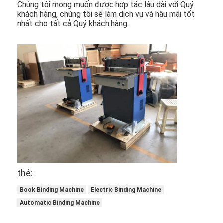
Chúng tôi mong muốn được hợp tác lâu dài với Quý
Die cắt Thiết bị
khách hàng, chúng tôi sẽ làm dịch vụ và hậu mãi tốt
nhất cho tất cả Quý khách hàng.
Máy tự động Bender
Máy ép công nghiệp
Sách Making Machine
Máy đóng gói tự động
Máy in tự động
Thiết bị báo bài viết
Thiết bị báo trước
thẻ:
Vật tư tiêu hao khác
Book Binding Machine
Electric Binding Machine
Automatic Binding Machine
Laser Marking Machine