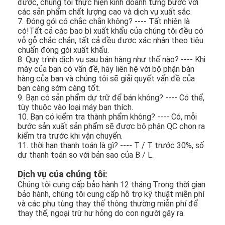
được, chúng tôi thực hiện kinh doanh từng bước với
Về chúng tôi
các sản phẩm chất lượng cao và dịch vụ xuất sắc.
7. Đóng gói có chắc chắn không? ---- Tất nhiên là
có!Tất cả các bao bì xuất khẩu của chúng tôi đều có
Tham quan nhà máy
vỏ gỗ chắc chắn, tất cả đều được xác nhận theo tiêu
chuẩn đóng gói xuất khẩu.
Kiểm soát chất lượng
8. Quy trình dịch vụ sau bán hàng như thế nào? ---- Khi
máy của bạn có vấn đề, hãy liên hệ với bộ phận bán
Liên hệ chúng tôi
hàng của bạn và chúng tôi sẽ giải quyết vấn đề của
bạn càng sớm càng tốt.
9. Bạn có sản phẩm dự trữ để bán không? ---- Có thể,
Tin tức
tùy thuộc vào loại máy bạn thích.
10. Bạn có kiểm tra thành phẩm không? ---- Có, mỗi
Các trường hợp
bước sản xuất sản phẩm sẽ được bộ phận QC chọn ra
kiểm tra trước khi vận chuyển.
11. thời hạn thanh toán là gì? ---- T / T trước 30%, số
dư thanh toán so với bản sao của B / L.
Máy cắt Laser
Dịch vụ của chúng tôi:
Chúng tôi cung cấp bảo hành 12 tháng.Trong thời gian
Thép cắt Rule
bảo hành, chúng tôi cung cấp hỗ trợ kỹ thuật miễn phí
và các phụ tùng thay thế thông thường miễn phí để
Die cắt tiêu hao
thay thế, ngoại trừ hư hỏng do con người gây ra.