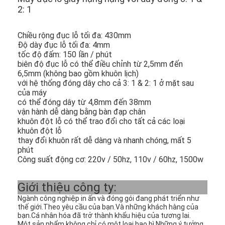
2: 1
Chiều rộng đục lỗ tối đa: 430mm
Độ dày đục lỗ tối đa: 4mm
tốc độ đấm: 150 lần / phút
biên độ đục lỗ có thể điều chỉnh từ 2,5mm đến
6,5mm (không bao gồm khuôn lịch)
với hệ thống đóng dây cho cả 3: 1 & 2: 1 ở mặt sau
của máy
có thể đóng dây từ 4,8mm đến 38mm
vận hành dễ dàng bằng bàn đạp chân
khuôn đột lỗ có thể trao đổi cho tất cả các loại
khuôn đột lỗ
thay đổi khuôn rất dễ dàng và nhanh chóng, mất 5
phút
Công suất động cơ: 220v / 50hz, 110v / 60hz, 1500w
Giới thiệu công ty:
Ngành công nghiệp in ấn và đóng gói đang phát triển như
thế giới.Theo yêu cầu của bạn.Và những khách hàng của
bạn.Cá nhân hóa đã trở thành khẩu hiệu của tương lai.
Một sản phẩm không chỉ có một loại bao bì.Những ý tưởng