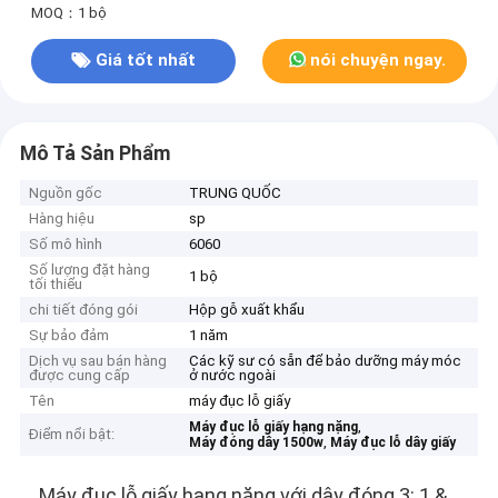
MOQ：1 bộ
Giá tốt nhất
nói chuyện ngay.
Mô Tả Sản Phẩm
Nguồn gốc
TRUNG QUỐC
Hàng hiệu
sp
Số mô hình
6060
Số lượng đặt hàng
1 bộ
tối thiểu
chi tiết đóng gói
Hộp gỗ xuất khẩu
Sự bảo đảm
1 năm
Dịch vụ sau bán hàng
Các kỹ sư có sẵn để bảo dưỡng máy móc
được cung cấp
ở nước ngoài
Tên
máy đục lỗ giấy
,
Máy đục lỗ giấy hạng nặng
Điểm nổi bật:
,
Máy đóng dây 1500w
Máy đục lỗ dây giấy
Máy đục lỗ giấy hạng nặng với dây đóng 3: 1 &