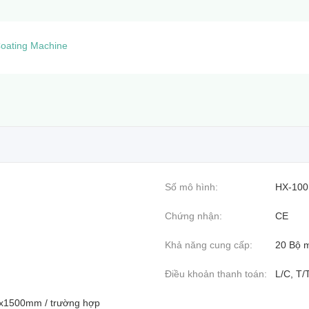
oating Machine
Số mô hình:
HX-100
Chứng nhận:
CE
Khả năng cung cấp:
20 Bộ m
Điều khoản thanh toán:
L/C, T/
0x1500mm / trường hợp