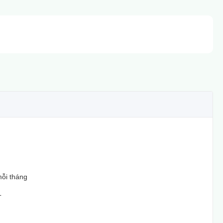
ỗi tháng
T