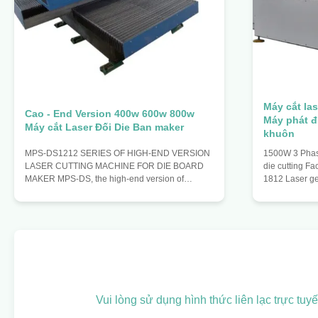
Máy cắt la
Cao - End Version 400w 600w 800w
Máy phát đ
Máy ​​cắt Laser Đối Die Ban maker
khuôn
MPS-DS1212 SERIES OF HIGH-END VERSION
1500W 3 Phase
LASER CUTTING MACHINE FOR DIE BOARD
die cutting Fa
MAKER MPS-DS, the high-end version of
1812 Laser g
medium power laser cutting machine, adopts the
beam wave 10
principle of constant light path design.it keeps
X axis travel
laser in the process of device running, materials
Positioning 
are fixed on the platform with the moving
positioning s
platform, thus, it can ensure the stability of the
system motion
optical path. The advantage of this laser cutting
system screw 
machine: 1. The laser cutting machine equipped
servo drive sy
with the laser generators
moves Y axis 
Vui lòng sử dụng hình thức liên lạc trực tuy