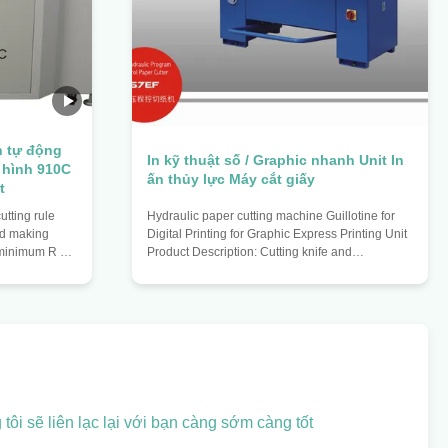
n tự động
In kỹ thuật số / Graphic nhanh Unit In
 hình 910C
ấn thủy lực Máy cắt giấy
t
tting rule
Hydraulic paper cutting machine Guillotine for
rd making
Digital Printing for Graphic Express Printing Unit
° minimum R no
Product Description: Cutting knife and
 thickness
paperweight are controlled by hydraulic
ess 1.07) 180
transmission. Fully hydraulic drive makes the
 (support
machine more secure and imported hydraulic
t blade
parts ensure the stability of the system. The
g $ 1000 mm
machine has the function of a reference setting
nimum 90 °
and keeping, and the effectiveness of the
ll circle
reference and self-diagnostic function; infrared
 0.05mm Tail
protection and hands button
tôi sẽ liên lạc lại với bạn càng sớm càng tốt