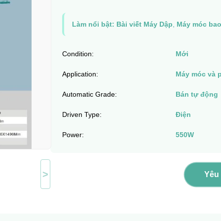
Làm nổi bật:
Bài viết Máy Dập
,
Máy móc bao
Condition:
Mới
Application:
Máy móc và 
Automatic Grade:
Bán tự động
Driven Type:
Điện
Power:
550W
>
Yêu