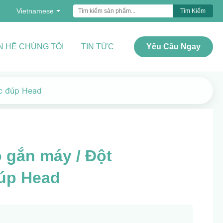
Vietnamese
Tìm Kiếm
N HỆ CHÚNG TÔI
TIN TỨC
Yêu Cầu Ngay
ặc đúp Head
ỗ gắn máy / Đột
úp Head