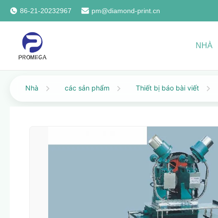
86-21-20232967
pm@diamond-print.cn
NHÀ
Nhà
các sản phẩm
Thiết bị báo bài viết