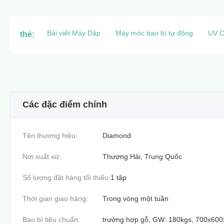
Bài viết Máy Dập
Máy móc bao bì tự động
UV C
thẻ:
Các đặc điểm chính
Tên thương hiệu:
Diamond
Nơi xuất xứ:
Thượng Hải, Trung Quốc
Số lượng đặt hàng tối thiểu:
1 tập
Thời gian giao hàng:
Trong vòng một tuần
Bao bì tiêu chuẩn:
trường hợp gỗ, GW: 180kgs, 700x60