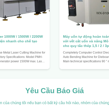
ser 1000W / 1500W / 2200W
Máy uốn tự động hoàn toà
iện nhanh cho chế tạo
với vết cắt uốn và nâng Mô
cho quy tắc thép 1,5 / 2 / 3p
 Metal Laser Cutting Machine for
Completely Computer Control Diecu
ctory Specifications: Model PMH-
Auto Bending Machine for Dieboa
enerator power 1500W max. Laser
Main technical specifications 90 
.6 m Power adjustment 50-1500W
repair knife 1.5 mm (support blade
 1250mm Y-axis travel 1850mm
0.71) 2.0mm (support blade thickn
accuracy +/- 0.05mm/m Maximum
° minimum R no repair knife 2.5mm
peed 10m/minute max. Control
blade thickness 0.71) 3mm (suppor
 control card / NC Transmission
thickness 1.07) Maximum bendin
guide Driving system Three-axis
Maximum bending angle 120 ° Mi
Yêu Cầu Báo Giá
stem Optical system X axis Laser
bend size 3 mm Minimum bending fu
table moves Moving system
diameter 5mm Feeding accuracy ±
ến của chúng tôi nếu bạn có bất kỳ câu hỏi nào, nhóm của chúng 