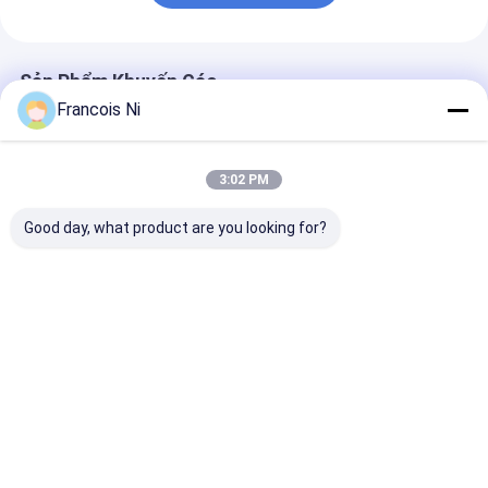
Sản Phẩm Khuyến Cáo
Francois Ni
3:02 PM
Good day, what product are you looking for?
Máy bông thủy lực
Heavy Duty
Máy dập lá nh
Máy ép cho hộp cứng
Hydraulic Leather
thủy lực Máy d
Hot Foil Stamping
Thủ công Da G
Machine
Máy ép nhiệt 
dập lá nhũ nón
Giá tốt nhất
Giá tốt nhất
Giá tốt n
Nhà
Về chúng
Liên hệ với chúng
Desktop
tôi
tôi
Site
Sơ đồ trang web
Chính sách bảo mật