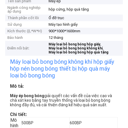
Tên sản phẩm
Máy ép
Ngành công nghiệp
hộp cứng, hộp quà tặng
áp dụng
Thành phần cốt lõi
Ổ đỡ trục
Sử dụng
Máy tạo hình giấy
Kích thước ((L*W*H)
900*1000*1600mm
Bảo hành
12 tháng
,
Máy loại bỏ bong bóng hộp giấy
Điểm nổi bật:
,
Máy loại bỏ bong bóng không khí
Máy loại bỏ bong bóng hộp quà tặng
Máy loại bỏ bong bóng không khí hộp giấy
hộp nén bong bóng thiết bị hộp quà máy
loại bỏ bong bóng
Mô tả:
Máy ép bong bóng
giải quyết các vấn đề của việc cạo và
chà xát keo bằng tay truyền thống và loại bỏ bong bóng
không đầy đủ, và cải thiện đáng kể hiệu quả sản xuất.
Chi tiết:
Mô
500BP
600BP
hình