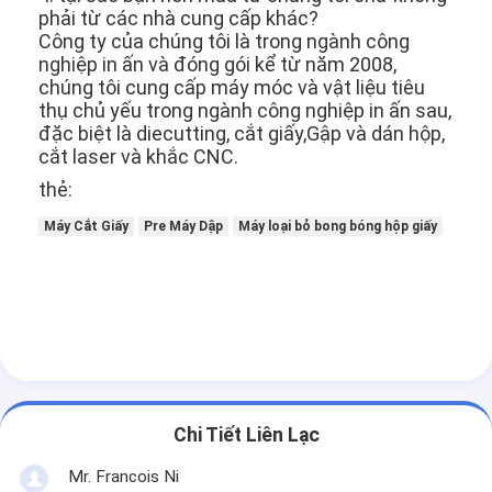
Die cắt Thiết bị
phải từ các nhà cung cấp khác?
Công ty của chúng tôi là trong ngành công
Máy tự động Bender
nghiệp in ấn và đóng gói kể từ năm 2008,
chúng tôi cung cấp máy móc và vật liệu tiêu
thụ chủ yếu trong ngành công nghiệp in ấn sau,
Máy ép công nghiệp
đặc biệt là diecutting, cắt giấy,Gập và dán hộp,
cắt laser và khắc CNC.
Sách Making Machine
thẻ:
Máy đóng gói tự động
Máy Cắt Giấy
Pre Máy Dập
Máy loại bỏ bong bóng hộp giấy
Máy in tự động
Thiết bị báo bài viết
Thiết bị báo trước
Vật tư tiêu hao khác
Chi Tiết Liên Lạc
Laser Marking Machine
Mr. Francois Ni