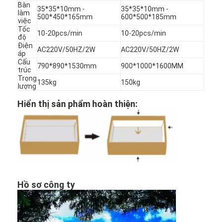
Bàn
35*35*10mm -
35*35*10mm -
làm
500*450*165mm
600*500*185mm
việc
Tốc
10-20pcs/min
10-20pcs/min
độ
Điện
AC220V/50HZ/2W
AC220V/50HZ/2W
áp
Cấu
790*890*1530mm
900*1000*1600MM
trúc
Trọng
135kg
150kg
lượng
Hiển thị sản phẩm hoàn thiện:
Hồ sơ công ty