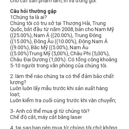
cho cắt sản phẩm làm, in và đóng gói.
Về chúng tôi
Câu hỏi thường gặp
1Chúng ta là ai?
Tham quan nhà máy
Chúng tôi có trụ sở tại Thượng Hải, Trung
Quốc, bắt đầu từ năm 2008, bán cho Nam Mỹ
Kiểm soát chất lượng
((25.00%), Nam Á ((20.00%), Trung Đông
((15.00%), Đông Âu ((10.00%), Đông Nam Á
Liên hệ chúng tôi
((9.00%), Bắc Mỹ ((5.00%), Nam Âu
((5.00%)Trung Mỹ (5,00%), Châu Phi (5,00%),
Tin tức
Châu Đại Dương (1,00%). Có tổng cộng khoảng
5-10 người trong văn phòng của chúng tôi.
Các trường hợp
2. làm thế nào chúng ta có thể đảm bảo chất
lượng?
Luôn luôn lấy mẫu trước khi sản xuất hàng
loạt;
Máy cắt Laser
Luôn kiểm tra cuối cùng trước khi vận chuyển;
Thép cắt Rule
3- Anh có thể mua gì từ chúng tôi?
Chế độ cắt, máy cắt bằng laser
Die cắt tiêu hao
4. tại sao bạn nên mua từ chúng tôi chứ không