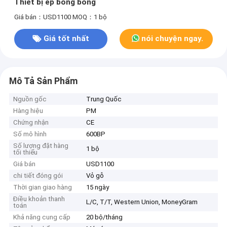
Thiết bị ép bong bóng
Giá bán：USD1100
MOQ：1 bộ
Giá tốt nhất
nói chuyện ngay.
Mô Tả Sản Phẩm
Nguồn gốc
Trung Quốc
Hàng hiệu
PM
Chứng nhận
CE
Số mô hình
600BP
Số lượng đặt hàng
1 bộ
tối thiểu
Giá bán
USD1100
chi tiết đóng gói
Vỏ gỗ
Thời gian giao hàng
15 ngày
Điều khoản thanh
L/C, T/T, Western Union, MoneyGram
toán
Khả năng cung cấp
20 bộ/tháng