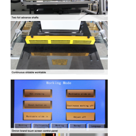
Die cắt Thiết bị
Máy tự động Bender
Máy ép công nghiệp
Sách Making Machine
Máy đóng gói tự động
Máy in tự động
Thiết bị báo bài viết
Thiết bị báo trước
Vật tư tiêu hao khác
Laser Marking Machine