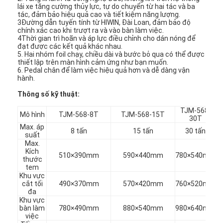
lái xe tăng cường thủy lực, tự do chuyển từ hai tác và ba
tác, đảm bảo hiệu quả cao và tiết kiệm năng lượng.
3Đường dẫn tuyến tính từ HIWIN, Đài Loan, đảm bảo độ
chính xác cao khi trượt ra và vào bàn làm việc.
4Thời gian trì hoãn và áp lực điều chỉnh cho dán nóng để
đạt được các kết quả khác nhau.
5. Hai nhóm foil chạy, chiều dài và bước bỏ qua có thể được
thiết lập trên màn hình cảm ứng như bạn muốn.
6. Pedal chân để làm việc hiệu quả hơn và dễ dàng vận
hành.
Thông số kỹ thuật:
TJM-568-
Mô hình
TJM-568-8T
TJM-568-15T
30T
Max. áp
8 tấn
15 tấn
30 tấn
suất
Max.
Kích
510×390mm
590×440mm
780×540mm
thước
tem
Khu vực
cắt tối
490×370mm
570×420mm
760×520mm
đa
Khu vực
bàn làm
780×490mm
880×540mm
980×640mm
việc