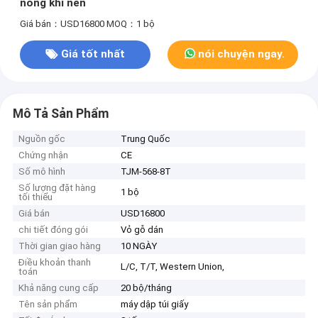
nóng khí nén
Giá bán：USD16800
MOQ：1 bộ
Giá tốt nhất
nói chuyện ngay.
Mô Tả Sản Phẩm
Nguồn gốc
Trung Quốc
Chứng nhận
CE
Số mô hình
TJM-568-8T
Số lượng đặt hàng
1 bộ
tối thiểu
Giá bán
USD16800
chi tiết đóng gói
Vỏ gỗ dán
Thời gian giao hàng
10 NGÀY
Điều khoản thanh
L/C, T/T, Western Union,
toán
Khả năng cung cấp
20 bộ/tháng
Tên sản phẩm
máy dập túi giấy