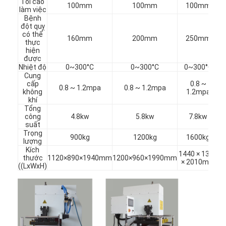
Tối cao
100mm
100mm
100mm
làm việc
Bệnh
đột quỵ
có thể
160mm
200mm
250mm
thực
hiện
được
Nhiệt độ
0~300°C
0~300°C
0~300°C
Cung
cấp
0.8 ~
0.8 ~ 1.2mpa
0.8 ~ 1.2mpa
không
1.2mpa
khí
Tổng
công
4.8kw
5.8kw
7.8kw
suất
Trọng
900kg
1200kg
1600kg
lượng
Kích
1440 × 1330
thước
1120×890×1940mm
1200×960×1990mm
× 2010mm
((LxWxH)
Nhà
Các sản phẩm
Video