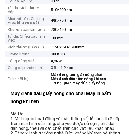
Tối đa. Áp lực
8 tấn
tối đa. Kích thước
510×390mm
dập
Max.
tối đa.
Cutting
490×370mm
Area
khu vực cắt
Khu vực bàn làm việc
780×490mm
tối đa. Chiều cao làm
100mm
việc
Kích thước (LXWXH)
1120×890×1940mm
Trọng lượng
900KGS
Tổng công suất
4,8KW
Cung cấp không khí
0.8 ~ 1.2mpa
,
Máy đóng tem giấy nóng chai
Điểm nổi bật:
,
Máy đánh dấu tấm nóng khí nén
Trung Quốc Máy đúc giấy nóng
Máy đánh dấu giấy nóng cho chai Máy in bấm
nóng khí nén
Mô tả:
1. Một người hoạt động với các thông số dễ dàng thiết lập
trên màn hình cảm ứng, chủ yếu được sử dụng cho dán
dán nóng, thêu và cắt chết trên các vật liệu khác nhau.
2. Tăng xi lanh từ công nghệ Đức, không khí trên hệ thống