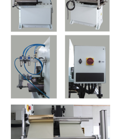
Về chúng tôi
Tham quan nhà máy
Kiểm soát chất lượng
Liên hệ chúng tôi
Tin tức
Các trường hợp
Máy cắt Laser
Thép cắt Rule
Die cắt tiêu hao