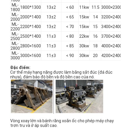
ML-
1800*1300
13±2
< 60
11kw
11.5
3000×2300×25
1800
ML-
2000*1400
13±2
< 65
15kw
14
3200×2400×26
2000
ML-
2200*1400
13±2
< 70
15kw
15
3400×2400×26
2200
ML-
2500*1400
11±3
< 80
22kw
16
3700×2400×26
2500
ML-
2800×1600
11±3
< 85
30kw
18
4000×2400×26
2800
ML-
3000×1600
11±3
< 90
30kw
20
4200×2400×26
3000
Đặc điểm:
Cơ thể máy hạng nặng được làm bằng sắt đúc (đá đúc
nhựa), đảm bảo độ bền và độ bền cao của nó.
Nhà
Các sản phẩm
Vòng xoay lớn và bánh răng xoắn ốc cho phép máy chạy
Video
trơn tru và ở áp suất cao.