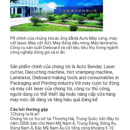
Túi giấy Forming Machine
Máy đóng gói tự động
PR chính của chúng tôi
các ống dẫn
là Aut
o Máy cong, máy
cắt laser, Máy cắt đứt, Máy đóng dấu nóng, Máy laminator,
Công cụ sản xuất Dieboard và vật liệu tiêu thụ trong ngành
công nghiệp đóng gói và in ấn.
Sản phẩm chính của chúng tôi là Auto Bender, Laser 
cutter, Diecutting machine, Hot stamping machine, 
Laminator, Dieboard making tools and consumables in 
Packaging and Printing industry.Với máy cuộn tự động 
và máy cắt laser của chúng tôi, công cụ thủ công, 
người dùng có thể thiết lập hoặc nâng cấp cửa hàng 
máy móc dễ dàng và tăng hiệu quả đáng kể.
Câu hỏi thường gặp
1Chúng ta là ai?
Chúng tôi có trụ sở tại Thượng Hải, Trung Quốc, bắt đầu từ
năm 2008, bán cho Nam Mỹ, Nam Á, Trung Đông, Đông Âu,
Đông Nam Á, Bắc Mỹ, Nam Âu.Có tổng cộng khoảng 5-10