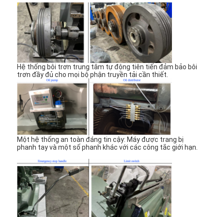
Về chúng tôi
Tham quan nhà máy
Kiểm soát chất lượng
Hệ thống bôi trơn trung tâm tự động tiên tiến đảm bảo bôi
Liên hệ chúng tôi
trơn đầy đủ cho mọi bộ phận truyền tải cần thiết.
Tin tức
Các trường hợp
Một hệ thống an toàn đáng tin cậy: Máy được trang bị
phanh tay và một số phanh khác với các công tắc giới hạn.
Máy cắt Laser
Thép cắt Rule
Die cắt tiêu hao