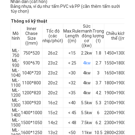
Nhãn dán (cắt hôn)
Bảng nhựa, ví dụ như tấm PVC và PP (cần thêm tấm sưởi
tùy chọn)
Thông số kỹ thuật
Sức
Inner
Tốc độ
Max.Rule
mạnh
Trọng
Mô
Chase
Chiều kích tổn
(các
Length
động
lượng
hình
Size
thể ((mm)
nhịp/phút)
((m)
cơ
(t)
((mm)
((kw)
ML-
750*520
26±2
<15
2.2kw
1.8
1450×1300×14
750
ML-
930*670
23±2
< 25
4kw
2.7
1550×1800×16
930
ML-
1040*720
23±2
<30
4kw
3
1650×1800×16
1040
ML-
1100*800
20±2
<32
4kw
3.7
1800×1900×18
1100
ML-
1200*820
20±2
<35
4kw
4.2
1900×1900×18
1200
ML-
1300*920
16±2
<40
5.5kw
5.3
2100×1900×20
1300
ML-
1400*1000
15±2
< 45
5.5kw
6
2200×1900×20
1400
ML-
1500*1050
14±2
< 48
7.5kw
6.2
2300×1900×20
1500
ML-
1600*1250
13±2
<50
11kw
10.5
2800×2300×24
1600