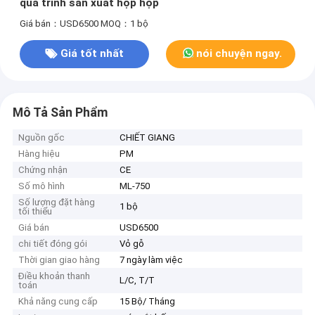
quá trình sản xuất hộp hộp
Giá bán：USD6500
MOQ：1 bộ
Giá tốt nhất
nói chuyện ngay.
Mô Tả Sản Phẩm
Nguồn gốc
CHIẾT GIANG
Hàng hiệu
PM
Chứng nhận
CE
Số mô hình
ML-750
Số lượng đặt hàng
1 bộ
tối thiểu
Giá bán
USD6500
chi tiết đóng gói
Vỏ gỗ
Thời gian giao hàng
7 ngày làm việc
Điều khoản thanh
L/C, T/T
toán
Khả năng cung cấp
15 Bộ/ Tháng