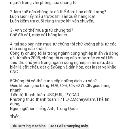
người trong văn phòng của chúng tôi.
2. làm thế nào chúng ta có thể đảm bảo chất lượng?
Luôn luôn lấy mẫu trước khi sản xuất hàng loạt;
Luôn kiểm tra cuối cùng trước khi vận chuyển;
3- Anh có thể mua gì từ chúng tôi?
Chế độ cắt, máy cắt bằng laser
4. tại sao bạn nên mua từ chúng tôi chứ không phải từ các
nhà cung cấp khác?
Công ty chúng tôi là trong ngành công nghiệp in ấn và đóng
gói từ năm 2008, chúng tôi cung cấp máy móc và vật liệu
tiêu thụ chủ yếu trong ngành công nghiệp in ấn sau, đặc
biệt là cắt chết, cắt giấy,Gập và dán hộp, cắt laser và khắc
CNC.
5Chúng tôi có thể cung cấp những dịch vụ nào?
Điều khoản giao hàng: FOB, CFR, CIF, EXW, CIP, giao hàng
nhanh;
Tiền tệ thanh toán: USD,EUR,JPY,CAD
Phương thức thanh toán: T/T,L/C,MoneyGram,Thẻ tín
dụng;
Ngôn ngữ nói: Tiếng Anh, Trung Quốc
thẻ:
Die Cutting Machine
Hot Foil Stamping máy