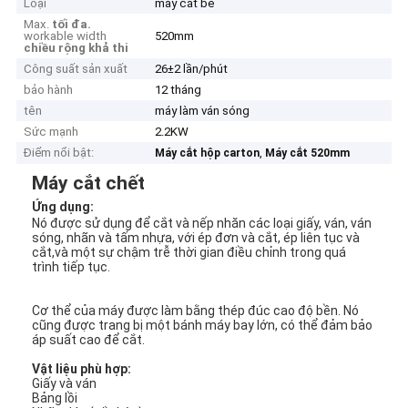
Loại
máy cắt bế
Max.
tối đa.
workable width
520mm
chiều rộng khả thi
Công suất sản xuất
26±2 lần/phút
bảo hành
12 tháng
tên
máy làm ván sóng
Sức mạnh
2.2KW
Điểm nổi bật:
,
Máy cắt hộp carton
Máy cắt 520mm
Máy cắt chết
Ứng dụng:
Nó được sử dụng để cắt và nếp nhăn các loại giấy, ván, ván
sóng, nhãn và tấm nhựa, với ép đơn và cắt, ép liên tục và
cắt,và một sự chậm trễ thời gian điều chỉnh trong quá
trình tiếp tục.
Cơ thể của máy được làm bằng thép đúc cao độ bền. Nó
cũng được trang bị một bánh máy bay lớn, có thể đảm bảo
áp suất cao để cắt.
Vật liệu phù hợp:
Giấy và ván
Bảng lồi