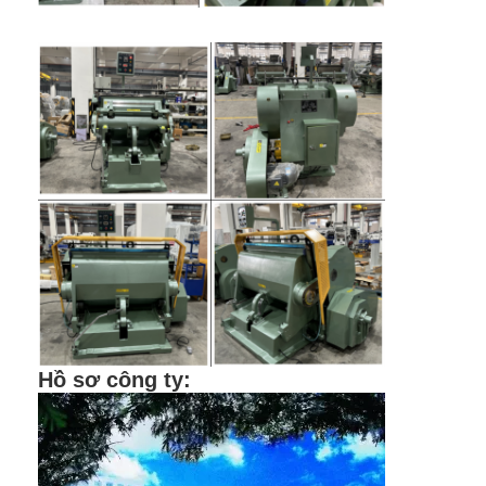
Die cắt Thiết bị
Máy tự động Bender
Máy ép công nghiệp
Sách Making Machine
Máy đóng gói tự động
Máy in tự động
Thiết bị báo bài viết
Thiết bị báo trước
Hồ sơ công ty
:
Vật tư tiêu hao khác
Laser Marking Machine