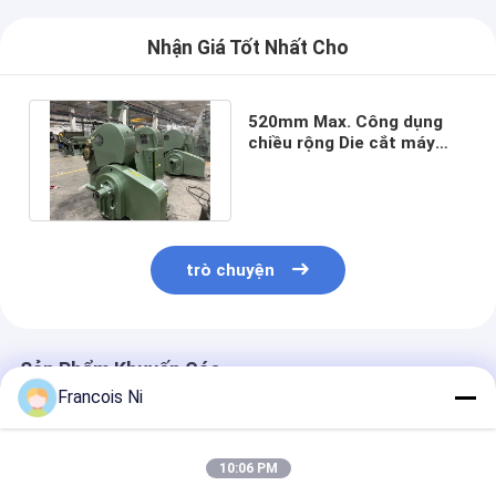
Nhận Giá Tốt Nhất Cho
520mm Max. Công dụng
chiều rộng Die cắt máy
cho quá trình sản xuất
hộp hộp
trò chuyện
Sản Phẩm Khuyến Cáo
Francois Ni
10:06 PM