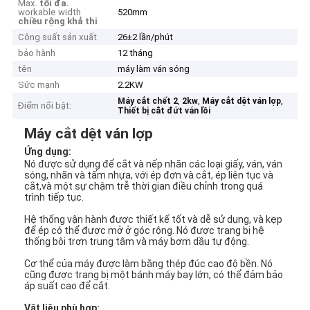
Max.
tối đa.
workable width
520mm
chiều rộng khả thi
Công suất sản xuất
26±2 lần/phút
bảo hành
12 tháng
tên
máy làm ván sóng
Sức mạnh
2.2KW
,
,
,
Máy cắt chết 2
2kw
Máy cắt dệt ván lợp
Điểm nổi bật:
Thiết bị cắt đứt ván lồi
Máy cắt dệt ván lợp
Ứng dụng:
Nó được sử dụng để cắt và nếp nhăn các loại giấy, ván, ván
sóng, nhãn và tấm nhựa, với ép đơn và cắt, ép liên tục và
cắt,và một sự chậm trễ thời gian điều chỉnh trong quá
trình tiếp tục.
Hệ thống vận hành được thiết kế tốt và dễ sử dụng, và kẹp
để ép có thể được mở ở góc rộng. Nó được trang bị hệ
thống bôi trơn trung tâm và máy bơm dầu tự động.
Cơ thể của máy được làm bằng thép đúc cao độ bền. Nó
cũng được trang bị một bánh máy bay lớn, có thể đảm bảo
áp suất cao để cắt.
Vật liệu phù hợp: