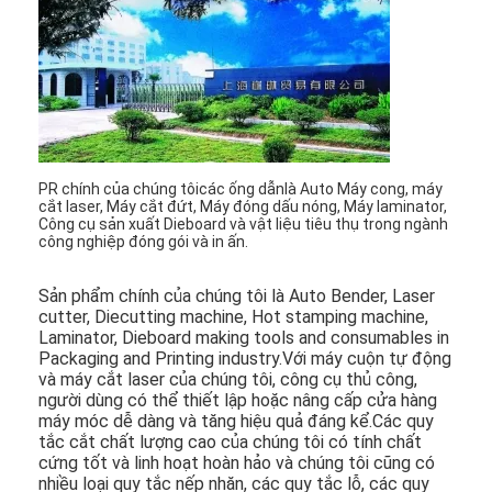
Túi giấy Forming Machine
Máy đóng gói tự động
PR chính của chúng tôi
các ống dẫn
là Aut
o Máy cong, máy
cắt laser, Máy cắt đứt, Máy đóng dấu nóng, Máy laminator,
Công cụ sản xuất Dieboard và vật liệu tiêu thụ trong ngành
công nghiệp đóng gói và in ấn.
Sản phẩm chính của chúng tôi là Auto Bender, Laser 
cutter, Diecutting machine, Hot stamping machine, 
Laminator, Dieboard making tools and consumables in 
Packaging and Printing industry.Với máy cuộn tự động 
và máy cắt laser của chúng tôi, công cụ thủ công, 
người dùng có thể thiết lập hoặc nâng cấp cửa hàng 
máy móc dễ dàng và tăng hiệu quả đáng kể.Các quy 
tắc cắt chất lượng cao của chúng tôi có tính chất 
cứng tốt và linh hoạt hoàn hảo và chúng tôi cũng có 
nhiều loại quy tắc nếp nhăn, các quy tắc lỗ, các quy 