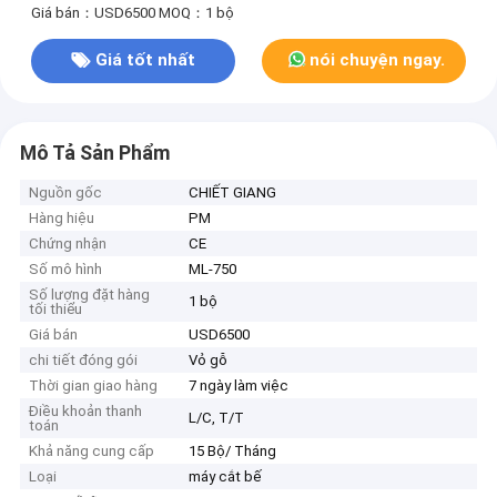
Giá bán：USD6500
MOQ：1 bộ
Giá tốt nhất
nói chuyện ngay.
Mô Tả Sản Phẩm
Nguồn gốc
CHIẾT GIANG
Hàng hiệu
PM
Chứng nhận
CE
Số mô hình
ML-750
Số lượng đặt hàng
1 bộ
tối thiểu
Giá bán
USD6500
chi tiết đóng gói
Vỏ gỗ
Thời gian giao hàng
7 ngày làm việc
Điều khoản thanh
L/C, T/T
toán
Khả năng cung cấp
15 Bộ/ Tháng
Loại
máy cắt bế