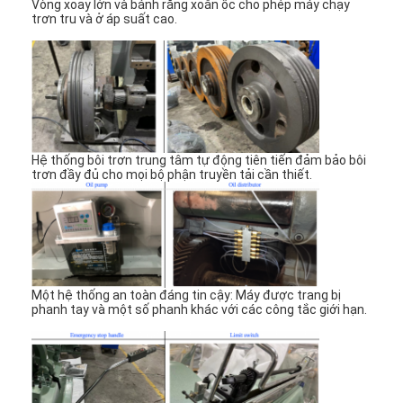
Vòng xoay lớn và bánh răng xoắn ốc cho phép máy chạy
Về chúng tôi
trơn tru và ở áp suất cao.
Tham quan nhà máy
Kiểm soát chất lượng
Liên hệ chúng tôi
Hệ thống bôi trơn trung tâm tự động tiên tiến đảm bảo bôi
trơn đầy đủ cho mọi bộ phận truyền tải cần thiết.
Tin tức
Các trường hợp
Máy cắt Laser
Một hệ thống an toàn đáng tin cậy: Máy được trang bị
phanh tay và một số phanh khác với các công tắc giới hạn.
Thép cắt Rule
Die cắt tiêu hao