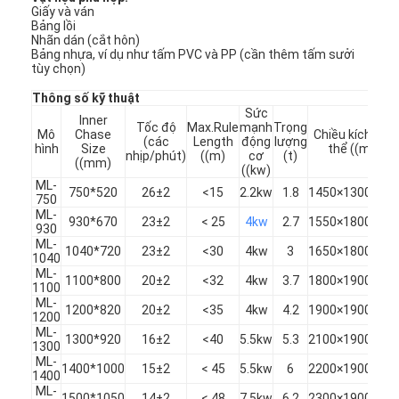
Giấy và ván
Bảng lồi
Nhãn dán (cắt hôn)
Bảng nhựa, ví dụ như tấm PVC và PP (cần thêm tấm sưởi
tùy chọn)
Thông số kỹ thuật
Sức
Inner
Tốc độ
Max.Rule
mạnh
Trọng
Mô
Chase
Chiều kích tổn
(các
Length
động
lượng
hình
Size
thể ((mm)
nhịp/phút)
((m)
cơ
(t)
((mm)
((kw)
ML-
750*520
26±2
<15
2.2kw
1.8
1450×1300×14
750
ML-
930*670
23±2
< 25
4kw
2.7
1550×1800×16
930
ML-
1040*720
23±2
<30
4kw
3
1650×1800×16
1040
ML-
1100*800
20±2
<32
4kw
3.7
1800×1900×18
1100
ML-
1200*820
20±2
<35
4kw
4.2
1900×1900×18
1200
ML-
1300*920
16±2
<40
5.5kw
5.3
2100×1900×20
1300
ML-
1400*1000
15±2
< 45
5.5kw
6
2200×1900×20
1400
ML-
1500*1050
14±2
< 48
7.5kw
6.2
2300×1900×20