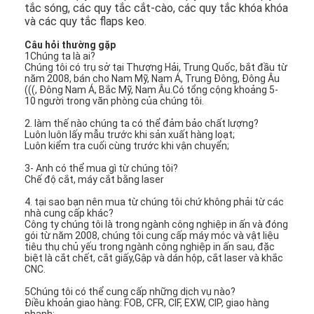
tắc sóng, các quy tắc cắt-cào, các quy tắc khóa khóa 
và các quy tắc flaps keo.
Câu hỏi thường gặp
1Chúng ta là ai?
Chúng tôi có trụ sở tại Thượng Hải, Trung Quốc, bắt đầu từ
năm 2008, bán cho Nam Mỹ, Nam Á, Trung Đông, Đông Âu
(((, Đông Nam Á, Bắc Mỹ, Nam Âu.Có tổng cộng khoảng 5-
10 người trong văn phòng của chúng tôi.
2. làm thế nào chúng ta có thể đảm bảo chất lượng?
Luôn luôn lấy mẫu trước khi sản xuất hàng loạt;
Luôn kiểm tra cuối cùng trước khi vận chuyển;
3- Anh có thể mua gì từ chúng tôi?
Chế độ cắt, máy cắt bằng laser
4. tại sao bạn nên mua từ chúng tôi chứ không phải từ các
nhà cung cấp khác?
Công ty chúng tôi là trong ngành công nghiệp in ấn và đóng
gói từ năm 2008, chúng tôi cung cấp máy móc và vật liệu
tiêu thụ chủ yếu trong ngành công nghiệp in ấn sau, đặc
biệt là cắt chết, cắt giấy,Gập và dán hộp, cắt laser và khắc
CNC.
5Chúng tôi có thể cung cấp những dịch vụ nào?
Điều khoản giao hàng: FOB, CFR, CIF, EXW, CIP, giao hàng