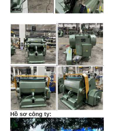
Die cắt Thiết bị
Máy tự động Bender
Máy ép công nghiệp
Sách Making Machine
Máy đóng gói tự động
Máy in tự động
Thiết bị báo bài viết
Thiết bị báo trước
Vật tư tiêu hao khác
Hồ sơ công ty
:
Laser Marking Machine