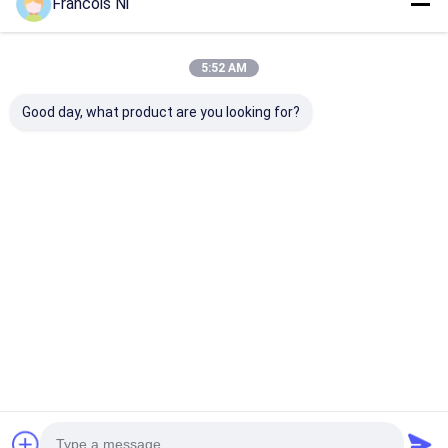
Francois Ni
5:52 AM
Good day, what product are you looking for?
Promega Semi
Máy cắt băng máy
Máy cắt giấy 
Automatic Die
tính
tính
Cutting & Creasing
Machine Bảng phẳng
giấy thiết kế sử dụng
Giá tốt nhất
Giá tốt nhất
Giá tốt n
380V 252 nhịp / phút
550mm chiều rộng
làm việc
Nhà
Về chúng
Liên hệ với chúng
Desktop
tôi
tôi
Site
Sơ đồ trang web
Chính sách bảo mật
Phẩm chất
Máy cắt Laser
Nhà máy trung quốc.Copyright © 2026
Shanghai ProMega Trading Co., Ltd.. All Rights Reserved.