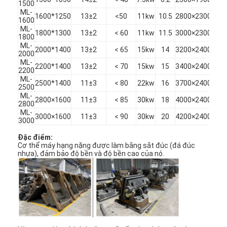
1500
ML-
1600*1250
13±2
<50
11kw
10.5
2800×2300×24
1600
ML-
1800*1300
13±2
< 60
11kw
11.5
3000×2300×25
1800
ML-
2000*1400
13±2
< 65
15kw
14
3200×2400×26
2000
ML-
2200*1400
13±2
< 70
15kw
15
3400×2400×26
2200
ML-
2500*1400
11±3
< 80
22kw
16
3700×2400×26
2500
ML-
2800×1600
11±3
< 85
30kw
18
4000×2400×26
2800
ML-
3000×1600
11±3
< 90
30kw
20
4200×2400×26
3000
Đặc điểm:
Cơ thể máy hạng nặng được làm bằng sắt đúc (đá đúc
nhựa), đảm bảo độ bền và độ bền cao của nó.
Nhà
Các sản phẩm
Video