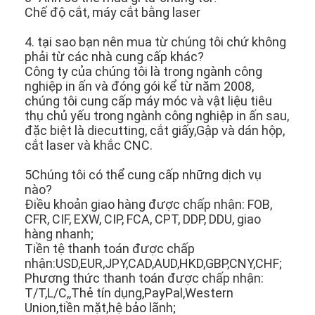
Chế độ cắt, máy cắt bằng laser
4. tại sao bạn nên mua từ chúng tôi chứ không
phải từ các nhà cung cấp khác?
Công ty của chúng tôi là trong ngành công
nghiệp in ấn và đóng gói kể từ năm 2008,
chúng tôi cung cấp máy móc và vật liệu tiêu
thụ chủ yếu trong ngành công nghiệp in ấn sau,
đặc biệt là diecutting, cắt giấy,Gập và dán hộp,
cắt laser và khắc CNC.
5Chúng tôi có thể cung cấp những dịch vụ
nào?
Điều khoản giao hàng được chấp nhận: FOB,
CFR, CIF, EXW, CIP, FCA, CPT, DDP, DDU, giao
hàng nhanh;
Tiền tệ thanh toán được chấp
nhận:USD,EUR,JPY,CAD,AUD,HKD,GBP,CNY,CHF;
Phương thức thanh toán được chấp nhận:
T/T,L/C,,Thẻ tín dụng,PayPal,Western
Union,tiền mặt,hệ bảo lãnh;