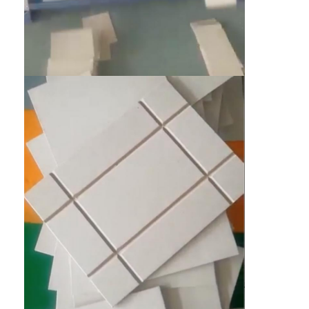
Về chúng tôi
Tham quan nhà máy
Kiểm soát chất lượng
Liên hệ chúng tôi
Tin tức
Các trường hợp
Máy cắt Laser
Thép cắt Rule
Die cắt tiêu hao