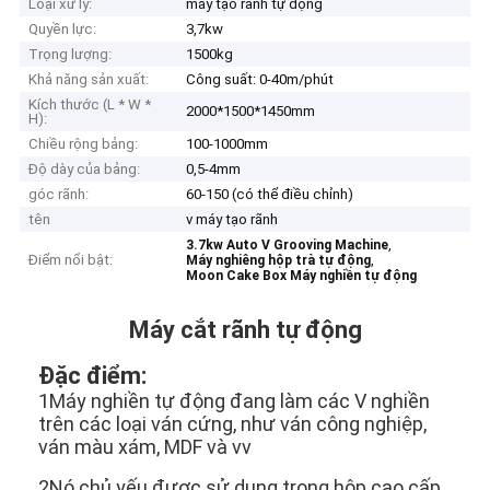
Loại xử lý:
máy tạo rãnh tự động
Quyền lực:
3,7kw
Trọng lượng:
1500kg
Khả năng sản xuất:
Công suất: 0-40m/phút
Kích thước (L * W *
2000*1500*1450mm
H):
Chiều rộng bảng:
100-1000mm
Độ dày của bảng:
0,5-4mm
góc rãnh:
60-150 (có thể điều chỉnh)
tên
v máy tạo rãnh
,
3.7kw Auto V Grooving Machine
Điểm nổi bật:
,
Máy nghiêng hộp trà tự động
Moon Cake Box Máy nghiền tự động
Máy cắt rãnh tự động
Đặc điểm:
1Máy nghiền tự động đang làm các V nghiền
trên các loại ván cứng, như ván công nghiệp,
ván màu xám, MDF và vv
2Nó chủ yếu được sử dụng trong hộp cao cấp,