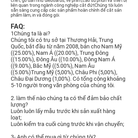
chết, gỗ dán như dieboards, vẽ phim,cao su phun và thiết bị
Túi giấy Forming Machine
liên quan trong ngành công nghiệp cắt đứtChúng tôi luôn
sẵn sàng cung cấp các sản phẩm hoàn chỉnh để cắt sản
phẩm làm, in và đóng gói.
Máy đóng gói tự động
FAQ:
1Chúng ta là ai?
Chúng tôi có trụ sở tại Thượng Hải, Trung
Quốc, bắt đầu từ năm 2008, bán cho Nam Mỹ
((25.00%), Nam Á ((20.00%), Trung Đông
((15.00%), Đông Âu ((10.00%), Đông Nam Á
((9.00%), Bắc Mỹ ((5.00%), Nam Âu
((5.00%)Trung Mỹ (5,00%), Châu Phi (5,00%),
Châu Đại Dương (1,00%). Có tổng cộng khoảng
5-10 người trong văn phòng của chúng tôi.
2. làm thế nào chúng ta có thể đảm bảo chất
lượng?
Luôn luôn lấy mẫu trước khi sản xuất hàng
loạt;
Luôn kiểm tra cuối cùng trước khi vận chuyển;
3- Anh có thể mua gì từ chúng tôi?