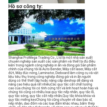
Die cắt Thiết bị
Hồ sơ công ty:
Máy tự động Bender
Máy ép công nghiệp
Sách Making Machine
Máy đóng gói tự động
Máy in tự động
Shanghai ProMega Trading Co., Ltd là một nhà sản xuất
chuyên nghiệp sản xuất các sản phẩm và thiết bị đủ điều
kiện trong ngành công nghiệp in ấn và đóng gói.Sản phẩm
Thiết bị báo bài viết
chính của chúng tôi là Auto Bender, Máy cắt laser, Máy cắt
đứt, Máy đúc nóng, Laminator, Dieboard làm công cụ và vật
liệu tiêu thụ trong công nghiệp đóng gói và in ấn.người
Thiết bị báo trước
dùng có thể thiết lập hoặc nâng cấp dieshop dễ dàng và
nâng cao hiệu quả rất nhiềuCác quy tắc cắt chất lượng
Vật tư tiêu hao khác
cao của chúng tôi có tính cứng tốt và linh hoạt hoàn hảo và
chúng tôi cũng có nhiều loại quy tắc nếp nhăn, quy tắc lỗ,
quy tắc sóng, quy tắc cắt nếp nhăn,Quy tắc khóa khóa và
Laser Marking Machine
quy tắc miếng keoChúng tôi cũng chuyên về dao bác sĩ,
nếp nhăn, dao đốm và các loại đấm khác nhau, bấm thép