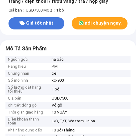
trăng / điện thoại / rượu vang / trà / hộp giày
Giá bán：USD7500
MOQ：1 bộ
Giá tốt nhất
nói chuyện ngay.
Mô Tả Sản Phẩm
Nguồn gốc
hà bắc
Hàng hiệu
PM
Chứng nhận
ce
Số mô hình
kc-900
Số lượng đặt hàng
1 bộ
tối thiểu
Giá bán
USD7500
chi tiết đóng gói
Vỏ gỗ
Thời gian giao hàng
10 NGÀY
Điều khoản thanh
L/C, T/T, Western Union
toán
Khả năng cung cấp
10 Bộ/Tháng