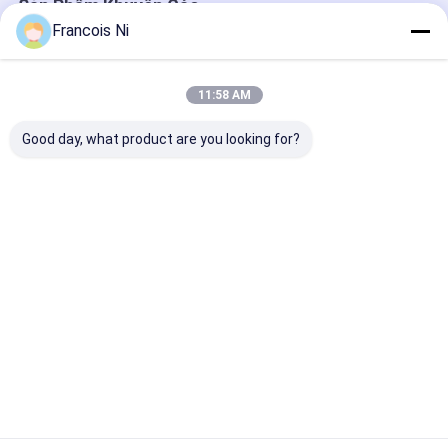
Sản Phẩm Khuyến Cáo
Francois Ni
11:58 AM
Good day, what product are you looking for?
Máy đóng gói tự
WFD-100 High-speed
Máy trộn vận 
động với nguồn điện
Paper Handle Making
đơn giản và tiệ
AC220V/50Hz và tốc
Machine for Pasting
Điều chỉnh tốc
độ 23-32 chiếc/phút
twist rope to the
trộn bằng biến
để dán tấm kim loại
base
Lồng trộn bằn
Giá tốt nhất
Giá tốt nhất
Giá tốt n
không gỉ CP25
Nhà
Về chúng
Liên hệ với chúng
Desktop
tôi
tôi
Site
Sơ đồ trang web
Chính sách bảo mật
Phẩm chất
Máy cắt Laser
Nhà máy trung quốc.Copyright © 2026
Shanghai ProMega Trading Co., Ltd.. All Rights Reserved.