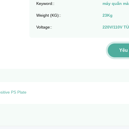
Keyword::
máy quấn mà
Weight (KG)::
23Kg
Voltage::
220V/110V T
Yêu
sitive PS Plate