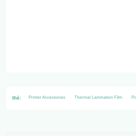
Printer Accessories
Thermal Lamination Film
Po
thẻ: