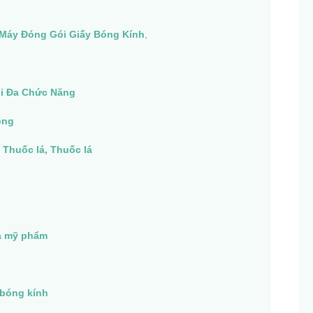
Máy Đóng Gói Giấy Bóng Kính
,
i Đa Chức Năng
ong
, Thuốc lá, Thuốc lá
ạ mỹ phẩm
 bóng kính