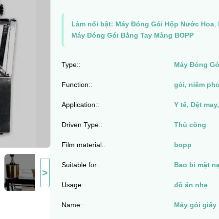
Làm nổi bật:
Máy Đóng Gói Hộp Nước Hoa
,
Máy Đóng Gói Bằng Tay Màng BOPP
Type::
Máy Đóng Gó
Function::
gói, niêm ph
Application::
Y tế, Dệt may
Driven Type::
Thủ công
Film material::
bopp
Suitable for::
Bao bì mặt n
>
Usage::
đồ ăn nhẹ
Name::
Máy gói giấy