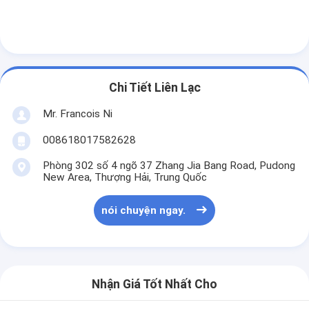
Die cắt Thiết bị
Máy tự động Bender
Máy ép công nghiệp
Chi Tiết Liên Lạc
Sách Making Machine
Mr. Francois Ni
Máy đóng gói tự động
008618017582628
Máy in tự động
Phòng 302 số 4 ngõ 37 Zhang Jia Bang Road, Pudong
New Area, Thượng Hải, Trung Quốc
Thiết bị báo bài viết
nói chuyện ngay.
Thiết bị báo trước
Vật tư tiêu hao khác
Laser Marking Machine
Nhận Giá Tốt Nhất Cho