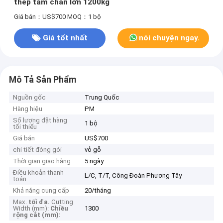
thép tấm chân lớn 1200kg
Giá bán：US$700
MOQ：1 bộ
Giá tốt nhất
nói chuyện ngay.
Mô Tả Sản Phẩm
Nguồn gốc
Trung Quốc
Hàng hiệu
PM
Số lượng đặt hàng
1 bộ
tối thiểu
Giá bán
US$700
chi tiết đóng gói
vỏ gỗ
Thời gian giao hàng
5 ngày
Điều khoản thanh
L/C, T/T, Công Đoàn Phương Tây
toán
Khả năng cung cấp
20/tháng
Max.
tối đa.
Cutting
Width (mm):
Chiều
1300
rộng cắt (mm):