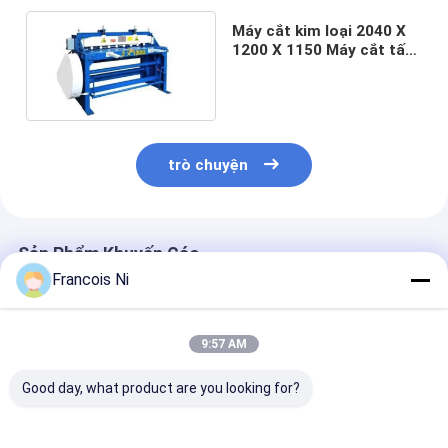
Túi giấy Forming Machine
Máy cắt kim loại 2040 X
1200 X 1150 Máy cắt tấm
Máy đóng gói tự động
thép tấm chân lớn
1200kg
trò chuyện
Sản Phẩm Khuyến Cáo
Francois Ni
9:57 AM
Good day, what product are you looking for?