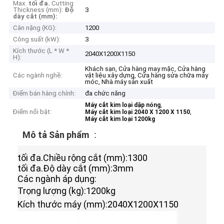
Max.
tối đa.
Cutting
Thickness (mm):
Độ
3
dày cắt (mm):
Cân nặng (KG):
1200
Công suất (kW):
3
Kích thước (L * W *
2040X1200X1150
H):
Khách sạn, Cửa hàng may mặc, Cửa hàng
Các ngành nghề:
vật liệu xây dựng, Cửa hàng sửa chữa máy
móc, Nhà máy sản xuất
Điểm bán hàng chính:
đa chức năng
,
Máy cắt kim loại dập nóng
Điểm nổi bật:
,
Máy cắt kim loại 2040 X 1200 X 1150
Máy cắt kim loại 1200kg
Mô tả Sản phẩm
:
tối đa.Chiều rộng cắt (mm):1300
tối đa.Độ dày cắt (mm)
:3mm
Các ngành áp dụng
:
Trọng lượng (kg):1200kg
Kích thước máy (mm):2040X1200X1150