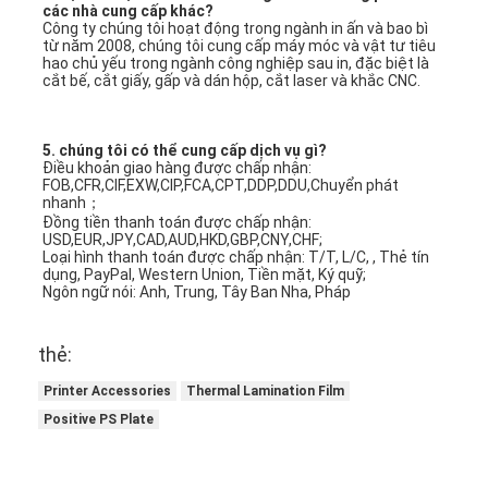
các nhà cung cấp khác?
Về chúng tôi
Công ty chúng tôi hoạt động trong ngành in ấn và bao bì 
từ năm 2008, chúng tôi cung cấp máy móc và vật tư tiêu 
hao chủ yếu trong ngành công nghiệp sau in, đặc biệt là 
Tham quan nhà máy
cắt bế, cắt giấy, gấp và dán hộp, cắt laser và khắc CNC.
Kiểm soát chất lượng
5. chúng tôi có thể cung cấp dịch vụ gì?
Liên hệ chúng tôi
Điều khoản giao hàng được chấp nhận: 
FOB,CFR,CIF,EXW,CIP,FCA,CPT,DDP,DDU,Chuyển phát 
nhanh；
Tin tức
Đồng tiền thanh toán được chấp nhận: 
USD,EUR,JPY,CAD,AUD,HKD,GBP,CNY,CHF;
Loại hình thanh toán được chấp nhận: T/T, L/C, , Thẻ tín 
Các trường hợp
dụng, PayPal, Western Union, Tiền mặt, Ký quỹ;
Ngôn ngữ nói: Anh, Trung, Tây Ban Nha, Pháp
thẻ:
Máy cắt Laser
Printer Accessories
Thermal Lamination Film
Thép cắt Rule
Positive PS Plate
Die cắt tiêu hao