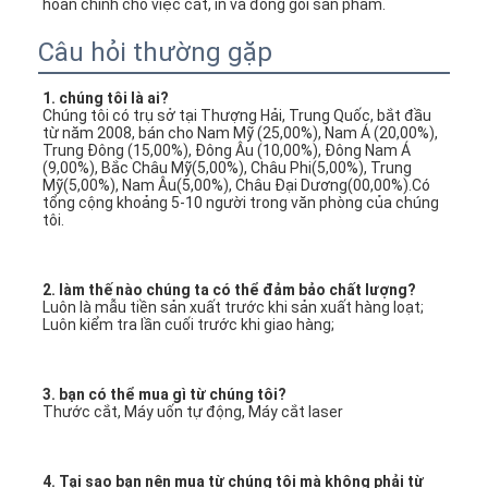
hoàn chỉnh cho việc cắt, in và đóng gói sản phẩm.
Câu hỏi thường gặp
1. chúng tôi là ai?
Chúng tôi có trụ sở tại Thượng Hải, Trung Quốc, bắt đầu 
từ năm 2008, bán cho Nam Mỹ (25,00%), Nam Á (20,00%), 
Trung Đông (15,00%), Đông Âu (10,00%), Đông Nam Á 
(9,00%), Bắc Châu Mỹ(5,00%), Châu Phi(5,00%), Trung 
Mỹ(5,00%), Nam Âu(5,00%), Châu Đại Dương(00,00%).Có 
tổng cộng khoảng 5-10 người trong văn phòng của chúng 
tôi.
2. làm thế nào chúng ta có thể đảm bảo chất lượng?
Luôn là mẫu tiền sản xuất trước khi sản xuất hàng loạt;
Luôn kiểm tra lần cuối trước khi giao hàng;
Nhà
3. bạn có thể mua gì từ chúng tôi?
Các sản phẩm
Thước cắt, Máy uốn tự động, Máy cắt laser
Video
4. Tại sao bạn nên mua từ chúng tôi mà không phải từ 