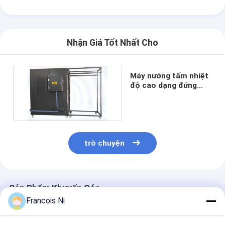
Về chúng tôi
Tham quan nhà máy
Nhận Giá Tốt Nhất Cho
Kiểm soát chất lượng
Máy nướng tấm nhiệt
Liên hệ chúng tôi
độ cao dạng đứng
AC380V 50/ 60Hz
Tin tức
Các trường hợp
trò chuyện
Máy cắt Laser
Thép cắt Rule
Sản Phẩm Khuyến Cáo
Francois Ni
Die cắt tiêu hao