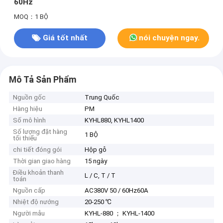
60Hz
MOQ：1 BỘ
Giá tốt nhất
nói chuyện ngay.
Mô Tả Sản Phẩm
Nguồn gốc
Trung Quốc
Hàng hiệu
PM
Số mô hình
KYHL880, KYHL1400
Số lượng đặt hàng
1 BỘ
tối thiểu
chi tiết đóng gói
Hộp gỗ
Thời gian giao hàng
15 ngày
Điều khoản thanh
L / C, T / T
toán
Nguồn cấp
AC380V 50 / 60Hz60A
Nhiệt độ nướng
20-250 ℃
Người mẫu
KYHL-880 ； KYHL-1400