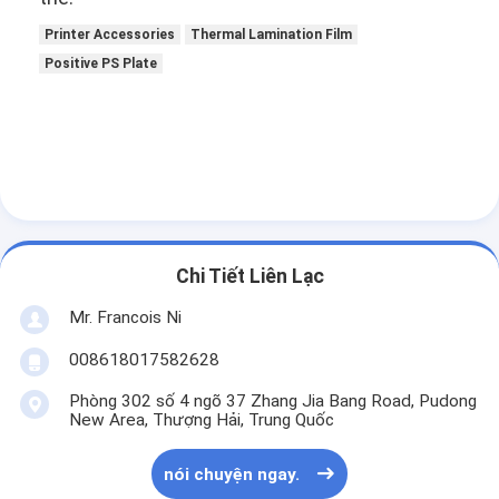
Printer Accessories
Thermal Lamination Film
Positive PS Plate
Chi Tiết Liên Lạc
Mr. Francois Ni
008618017582628
Nhà
Phòng 302 số 4 ngõ 37 Zhang Jia Bang Road, Pudong
New Area, Thượng Hải, Trung Quốc
Các sản phẩm
Video
nói chuyện ngay.