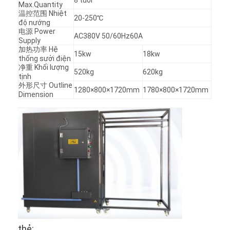
Max.Quantity
温控范围 Nhiệt
20-250℃
độ nướng
电源 Power
AC380V 50/60Hz60A
Supply
加热功率 Hệ
15kw
18kw
thống sưởi điện
净重 Khối lượng
520kg
620kg
tịnh
外形尺寸 Outline
1280×800×1720mm
1780×800×1720mm
Dimension
thẻ: