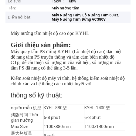
Lò sưởi
15kw ； 18kw
Tên:
Máy nướng tấm
,
,
Máy Nướng Tấm
Lò Nướng Tấm 60Hz
Điểm nổi bật:
Máy Nướng Tấm Đứng AC380V
Máy nướng tấm nhiệt độ cao dọc KYHL
Giơi thiệu sản phẩm:
Máy quay tấm PS đứng KYHL (Lò nhiệt độ cao) đặc biệt
để rang tấm PS truyền thống và tấm cảm biến nhiệt độ
CTp, để cải thiện số lượng in của vật liệu, số lượng in của
tấm PS đã rang có thể tăng 3-5 lần.
Kiểm soát nhiệt độ máy vi tính, hệ thống kiểm soát nhiệt độ
chính xác và hệ thống cách nhiệt tuyệt vời.
thông số kỹ thuật:
người mẫu 机型
KYHL-880型
KYHL-1400型
烤版时间 Thời
6-8 phút
6-8 phút
gian nướng
Max.Size
1100×880mm
1100×1400mm
最大烤版量
8 tuổi