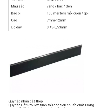
Về chúng tôi
Màu sắc
vàng / bạc / đen
Bao bì
100 merters mỗi cuộn / gói
Tham quan nhà máy
Cao
7mm-12mm
Kiểm soát chất lượng
Độ dày
0,45-0,53mm
Liên hệ chúng tôi
Tin tức
Các trường hợp
Máy cắt Laser
Thép cắt Rule
Die cắt tiêu hao
Quy tắc nhãn cắt thép
Quy tắc Cắt ProFlex tuân thủ các tiêu chuẩn chất lượng