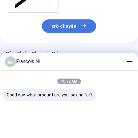
trò chuyện
Sản Phẩm Khuyến Cáo
Francois Ni
10:32 AM
Good day, what product are you looking for?
Máy cắt khuôn giấy
Máy bọc màng BOPP
Máy bọc hộp 
khổ rộng tối đa
hộp nước hoa bằng
hoa hộp thuốc 
750mm cho bìa sách
tay
trong ngành c
nghiệp đồ ăn 
Giá tốt nhất
Giá tốt nhất
Giá tốt n