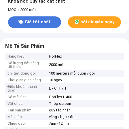
Khoa học Quy tắc cắt chết
MOQ：2000 mét
Giá tốt nhất
nói chuyện ngay.
Mô Tả Sản Phẩm
Hàng hiệu
PorFlex
Số lượng đặt hàng
2000 mét
tối thiểu
chi tiết đóng gói
100 merters mỗi cuộn / gói
Thời gian giao hàng
10 ngày
Điều khoản thanh
L / C, T / T
toán
Số mô hình:
PorFlex L 400
Vật chất:
Thép carbon
Tên sản phẩm:
quy tắc nhãn
Màu sắc:
vàng / bạc / đen
Chiều cao:
7mm-12mm