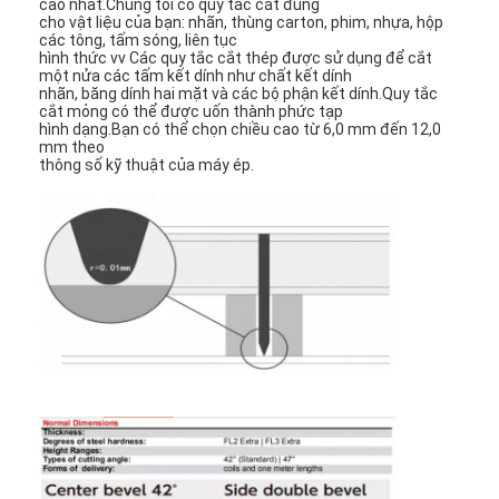
cao nhất.Chúng tôi có quy tắc cắt đúng
Die cắt Thiết bị
cho vật liệu của bạn: nhãn, thùng carton, phim, nhựa, hộp
các tông, tấm sóng, liên tục
hình thức vv Các quy tắc cắt thép được sử dụng để cắt
Máy tự động Bender
một nửa các tấm kết dính như chất kết dính
nhãn, băng dính hai mặt và các bộ phận kết dính.Quy tắc
cắt mỏng có thể được uốn thành phức tạp
Máy ép công nghiệp
hình dạng.Bạn có thể chọn chiều cao từ 6,0 mm đến 12,0
mm theo
Sách Making Machine
thông số kỹ thuật của máy ép.
Máy đóng gói tự động
Máy in tự động
Thiết bị báo bài viết
Thiết bị báo trước
Vật tư tiêu hao khác
Laser Marking Machine