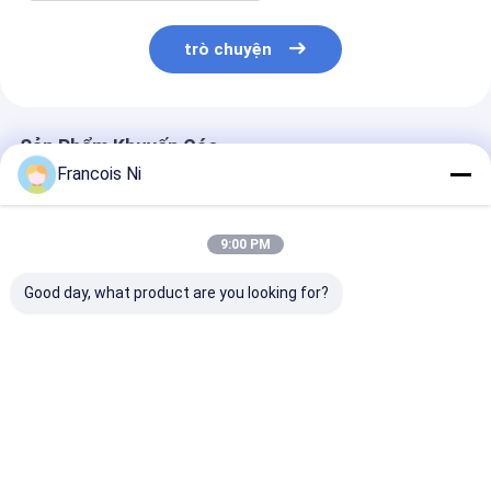
trò chuyện
Sản Phẩm Khuyến Cáo
Francois Ni
9:00 PM
Good day, what product are you looking for?
Máy cắt khuôn giấy
Máy bọc màng BOPP
Máy bọc hộp 
khổ rộng tối đa
hộp nước hoa bằng
hoa hộp thuốc 
750mm cho bìa sách
tay
trong ngành c
nghiệp đồ ăn 
Giá tốt nhất
Giá tốt nhất
Giá tốt n