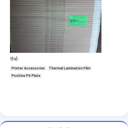
Die cắt Thiết bị
Máy tự động Bender
Máy ép công nghiệp
Sách Making Machine
Máy đóng gói tự động
thẻ:
Máy in tự động
Printer Accessories
Thermal Lamination Film
Positive PS Plate
Thiết bị báo bài viết
Thiết bị báo trước
Vật tư tiêu hao khác
Laser Marking Machine