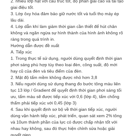
2. nhiều lớp hạt với cấu trúc tốt, độ phân giải cao và tái tạo
giai điệu tốt.
3. Lớp ôxy hóa đảm bảo giữ nước tốt và tuổi thọ máy ép
lâu dài.
4. Lớp dẫn khí làm giảm thời gian cần thiết để hút chân
không và ngăn ngừa sự hình thành của hình ảnh không rõ
ràng trong quá trình in.
Hướng dẫn được đề xuất
A. Tiếp xúc
1. Trong thực tế sử dụng, người dùng quyết định thời gian
phơi sáng phù hợp tùy theo loại đèn, công suất, độ mới
hay cũ của đèn và tiêu điểm của đèn.
2. Mật độ tấm mềm không được nhỏ hơn 3,8
3. Nếu người dùng sử dụng thang đo bước tông màu liên
tục 13 lớp / Gradient để quyết định thời gian phơi sáng tối
ưu, tấm màu sẽ được tiếp xúc với 0,6 (lớp 4), tấm chống
Nhà
thấm phải tiếp xúc với 0,45 (lớp 3)
4. Sau khi quyết định sơ bộ về thời gian tiếp xúc, người
Các sản phẩm
dùng vận hành tiếp xúc, phát triển, quan sát xem 2% tông
và 10um thành phần của lực có được chấp nhận tốt với
Video
nhau hay không, sau đó thực hiện chỉnh sửa hoặc giải
quyết gieo.