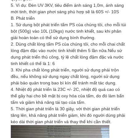
5. Ví dụ: Đèn UV 3KV, tiêu điểm ánh sáng 1,0m, ánh sáng
Về chúng tôi
mới tinh, thời gian phơi sáng phù hợp sẽ là 60S +/- 10S
B. Phát triển
Tham quan nhà máy
1. Sử dụng bột phát triển tấm PS của chúng tôi, cho mỗi túi
bột (500g) vào 10L (10kgs) nước tinh khiết, sau khi phân
Kiểm soát chất lượng
giải hoàn toàn có thể sử dụng bình thường.
2. Dùng chất lỏng tấm PS của chúng tôi, cho mỗi chai chất
Liên hệ chúng tôi
lỏng đậm đặc vào nước tinh khiết thêm 5 lần nữa.Nếu sử
dụng phát triển thủ công, tỷ lệ chất lỏng đậm đặc và nước
Tin tức
tinh khiết có thể là 1: 6
3. Khi pha chất lỏng phát triển, người sử dụng phải trộn
Các trường hợp
đều, nếu không sử dụng ngay chất lỏng, người sử dụng
phải bảo quản trong bao bì kín để tránh mất tác dụng.
4. Nhiệt độ phát triển là 23C +/- 2C, nhiệt độ quá cao có
thể gây hại cho bề mặt bị oxy hóa của tấm, do đó làm bẩn
Máy cắt Laser
tấm và giảm khả năng tái tạo của tấm.
5. Thời gian phát triển là 30 giây, với thời gian phát triển
Thép cắt Rule
tăng lên, khả năng phát triển giảm, khi đó người dùng phải
kéo dài thời gian phát triển và thay thế khi cần thiết.
Die cắt tiêu hao