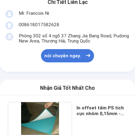
Chi Tiết Liên Lạc
Túi giấy Forming Machine
Mr. Francois Ni
Máy đóng gói tự động
008618017582628
Phòng 302 số 4 ngõ 37 Zhang Jia Bang Road, Pudong
New Area, Thượng Hải, Trung Quốc
nói chuyện ngay.
Nhận Giá Tốt Nhất Cho
In offset tấm PS tích
cực nhôm 0,15mm -
0,30mm