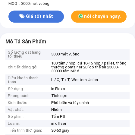
MOQ：3000 mét vuông
Giá tốt nhất
nói chuyện ngay.
Mô Tả Sản Phẩm
Số lượng đặt hàng
3000 mét vuông
tối thiểu
100 tấm / hộp, cứ 10-15 hộp / pallet, thông
chi tiết đóng gói
thường container 20 'có thể tải 25000-
30000 tấm M2 d
Điều khoản thanh
L / C, T / T, Western Union
toán
Sử dụng:
In Flexo
Phong cách:
Tích cực
Kích thước:
Phổ biến và tùy chỉnh
Vật chất:
Nhôm
Gõ phím:
Tấm PS
Loại in:
in offser
Tiến trình thời gian:
30-60 giây