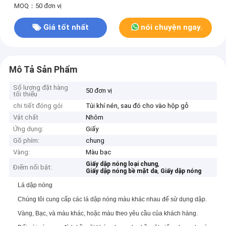
MOQ：50 đơn vị
Giá tốt nhất
nói chuyện ngay.
Mô Tả Sản Phẩm
Số lượng đặt hàng
50 đơn vị
tối thiểu
chi tiết đóng gói
Túi khí nén, sau đó cho vào hộp gỗ
Vật chất
Nhôm
Ứng dụng:
Giấy
Gõ phím:
chung
Vàng:
Màu bạc
,
Giấy dập nóng loại chung
Điểm nổi bật:
,
Giấy dập nóng bề mặt da
Giấy dập nóng
Lá dập nóng
Chúng tôi cung cấp các lá dập nóng màu khác nhau để sử dụng dập.
Vàng, Bạc, và màu khác, hoặc màu theo yêu cầu của khách hàng.