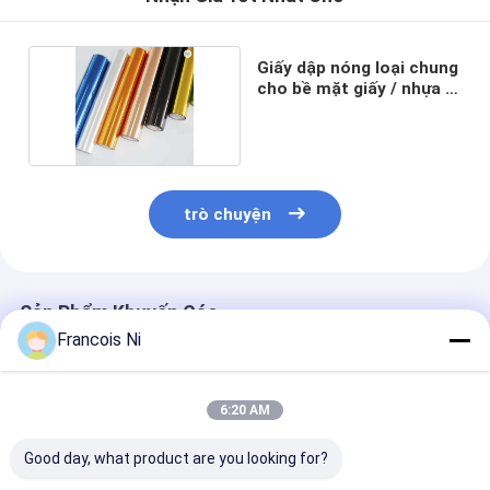
Về chúng tôi
Giấy dập nóng loại chung
Tham quan nhà máy
cho bề mặt giấy / nhựa /
da
Kiểm soát chất lượng
Liên hệ chúng tôi
Tin tức
trò chuyện
Các trường hợp
Sản Phẩm Khuyến Cáo
Francois Ni
Máy cắt Laser
Thép cắt Rule
6:20 AM
Die cắt tiêu hao
Good day, what product are you looking for?