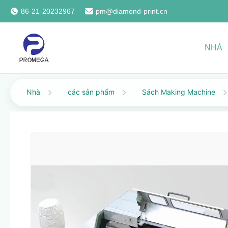
86-21-20232967
pm@diamond-print.cn
NHÀ
Nhà
các sản phẩm
Sách Making Machine