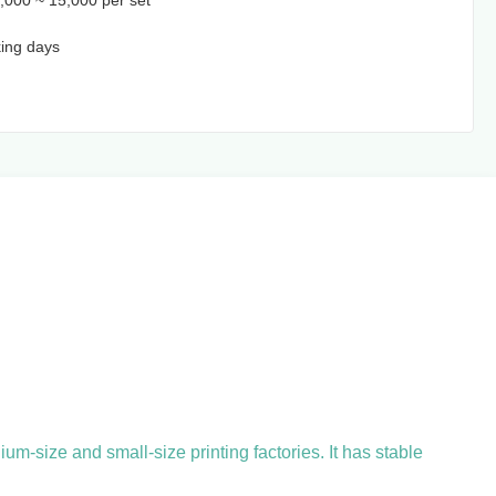
000 ~ 15,000 per set
ing days
um-size and small-size printing factories. It has stable