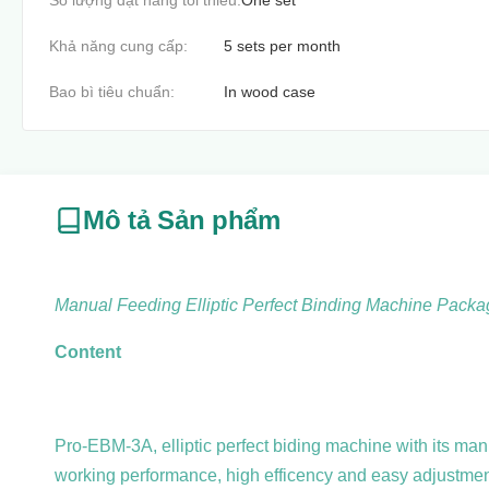
Số lượng đặt hàng tối thiểu:
One set
Khả năng cung cấp:
5 sets per month
Bao bì tiêu chuẩn:
In wood case
Mô tả Sản phẩm
Manual Feeding Elliptic Perfect Binding Machine Pack
Content
Pro-EBM-3A, elliptic perfect biding machine with its manua
working performance, high efficency and easy adjustmen