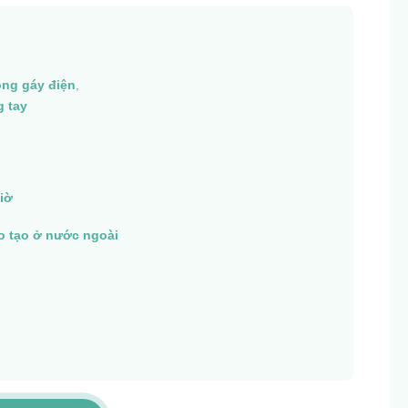
ng gáy điện
,
g tay
iờ
ào tạo ở nước ngoài