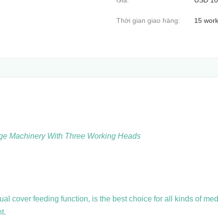
Giá:
USD 10,
Thời gian giao hàng:
15 work
age Machinery With Three Working Heads
l cover feeding function, is the best choice for all kinds of medi
t.