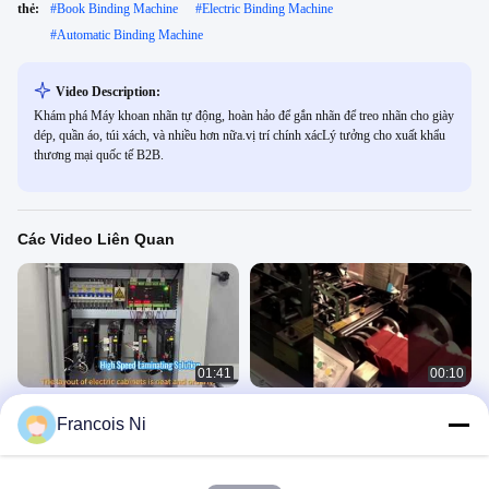
thẻ:
#
Book Binding Machine
#
Electric Binding Machine
#
Automatic Binding Machine
Video Description:
Khám phá Máy khoan nhãn tự động, hoàn hảo để gắn nhãn để treo nhãn cho giày
dép, quần áo, túi xách, và nhiều hơn nữa.vị trí chính xácLý tưởng cho xuất khẩu
thương mại quốc tế B2B.
Các Video Liên Quan
01:41
00:10
Juho-JHD-M24K
Máy làm phong bì ví giấy nhỏ Máy
Francois Ni
làm phong bì nhỏ
Video Khác
Video Khác
August 07, 2026
February 23, 2023