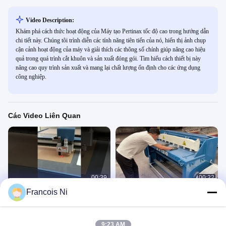
Video Description:
Khám phá cách thức hoạt động của Máy tạo Pertinax tốc độ cao trong hướng dẫn
chi tiết này. Chúng tôi trình diễn các tính năng tiên tiến của nó, hiển thị ảnh chụp
cận cảnh hoạt động của máy và giải thích các thông số chính giúp nâng cao hiệu
quả trong quá trình cắt khuôn và sản xuất đóng gói. Tìm hiểu cách thiết bị này
nâng cao quy trình sản xuất và mang lại chất lượng ổn định cho các ứng dụng
công nghiệp.
Các Video Liên Quan
00:39
00:22
Francois Ni
Máy cắt mẫu hộp carton, máy vẽ,
Máy cắt tấm thép tấm chân lớn
máy cắt giấy
Cutting Machine
Cutting Machine
July 21, 2023
July 11, 2022
9:23 AM