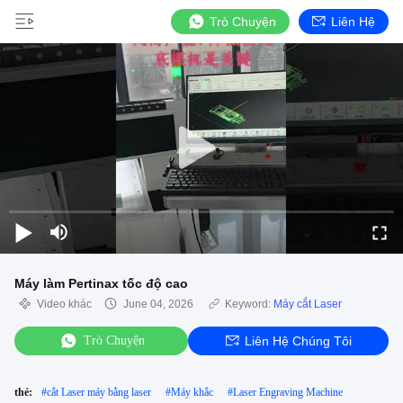
Trò Chuyện
Liên Hệ
Máy làm Pertinax tốc độ cao
Video khác
June 04, 2026
Keyword:
Máy cắt Laser
Trò Chuyện
Liên Hệ Chúng Tôi
thẻ:
#
cắt Laser máy bằng laser
#
Máy khắc
#
Laser Engraving Machine