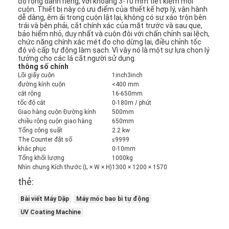
độ rộng dành riêng, với khoảng 3-10 mm tiết kiệm mỗi
cuộn. Thiết bị này có ưu điểm của thiết kế hợp lý, vận hành
dễ dàng, êm ái trong cuộn lật lại, không có sự xáo trộn bên
trái và bên phải, cắt chính xác của mặt trước và sau que,
bảo hiểm nhỏ, duy nhất và cuộn đôi với chấn chỉnh sai lệch,
chức năng chính xác mét đo cho dừng lại, điều chỉnh tốc
độ vô cấp tự động làm sạch. Vì vậy nó là một sự lựa chọn lý
tưởng cho các lá cắt người sử dụng.
thông số chính
Lõi giấy cuộn
1inch3inch
đường kính cuộn
<400 mm
cắt rộng
16-650mm
tốc độ cắt
0-180m / phút
Giao hàng cuộn Đường kính
500mm
chiều rộng cuộn giao hàng
650mm
Tổng công suất
2.2 kw
The Counter đặt số
≤9999
khắc phục
0-10mm
Tổng khối lượng
1000kg
Nhìn chung Kích thước (L × W × H)
1300 × 1200 × 1570
thẻ:
Bài viết Máy Dập
Máy móc bao bì tự động
UV Coating Machine