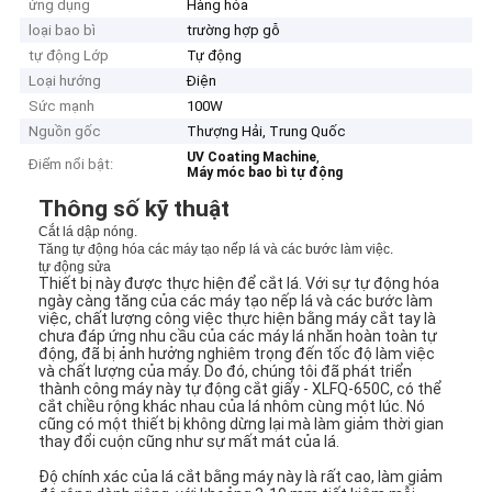
ứng dụng
Hàng hóa
loại bao bì
trường hợp gỗ
tự động Lớp
Tự động
Loại hướng
Điện
Sức mạnh
100W
Nguồn gốc
Thượng Hải, Trung Quốc
,
UV Coating Machine
Điểm nổi bật:
Máy móc bao bì tự động
Thông số kỹ thuật
Cắt lá dập nóng.
Tăng tự động hóa các máy tạo nếp lá và các bước làm việc.
tự động sửa
Thiết bị này được thực hiện để cắt lá. Với sự tự động hóa
ngày càng tăng của các máy tạo nếp lá và các bước làm
việc, chất lượng công việc thực hiện bằng máy cắt tay là
chưa đáp ứng nhu cầu của các máy lá nhăn hoàn toàn tự
động, đã bị ảnh hưởng nghiêm trọng đến tốc độ làm việc
và chất lượng của máy. Do đó, chúng tôi đã phát triển
thành công máy này tự động cắt giấy - XLFQ-650C, có thể
cắt chiều rộng khác nhau của lá nhôm cùng một lúc. Nó
cũng có một thiết bị không dừng lại mà làm giảm thời gian
thay đổi cuộn cũng như sự mất mát của lá.
Độ chính xác của lá cắt bằng máy này là rất cao, làm giảm