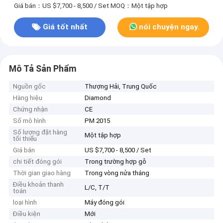
Giá bán：US $7,700 - 8,500 / Set
MOQ：Một tập hợp
Giá tốt nhất
nói chuyện ngay.
Mô Tả Sản Phẩm
Nguồn gốc
Thượng Hải, Trung Quốc
Hàng hiệu
Diamond
Chứng nhận
CE
Số mô hình
PM 2015
Số lượng đặt hàng
Một tập hợp
tối thiểu
Giá bán
US $7,700 - 8,500 / Set
chi tiết đóng gói
Trong trường hợp gỗ
Thời gian giao hàng
Trong vòng nửa tháng
Điều khoản thanh
L/C, T/T
toán
loại hình
Máy đóng gói
Điều kiện
Mới