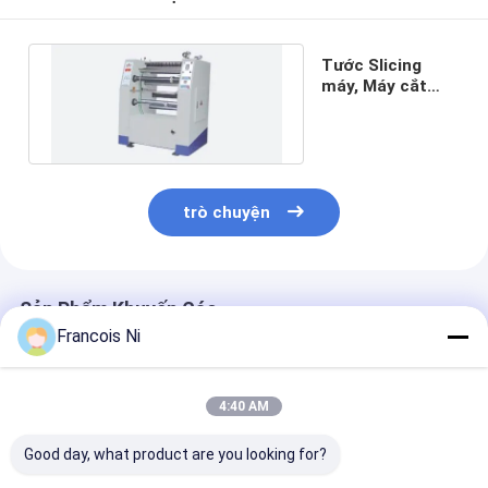
Về chúng tôi
Tước Slicing
Tham quan nhà máy
máy, Máy cắt
Foil
Kiểm soát chất lượng
Liên hệ chúng tôi
trò chuyện
Tin tức
Các trường hợp
Sản Phẩm Khuyến Cáo
Francois Ni
Máy cắt Laser
Thép cắt Rule
4:40 AM
Die cắt tiêu hao
Good day, what product are you looking for?