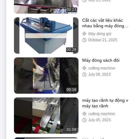
July 13, 2022
00:23
Cắt các vật liệu khác
nhau bằng máy đóng
gói tự động và bút dao
Máy đóng gói
dao dao và dao V
October 21, 2025
00:28
Máy đóng sách đôi
cutting machine
July 06, 2023
00:16
máy tạo rãnh tự động v
máy tạo rãnh
cutting machine
July 05, 2023
01:09