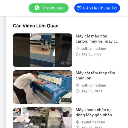
Trò Chuyện
Liên Hệ Chúng Tôi
Các Video Liên Quan
Máy cắt mẫu hộp
carton, máy vẽ, máy cắt
giấy
cutting machine
July 11, 2022
00:39
Máy cắt tấm thép tấm
chân lớn
cutting machine
July 21, 2023
00:22
Máy khoan nhãn tự
động Máy gắn nhãn
eyelet machine